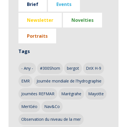
Brief
Events
Newsletter
Novelties
Portraits
Tags
- Any -
#300Shom
bergot
DriX H-9
EMR
Journée mondiale de l'hydrographie
Journées REFMAR
Marégrahe
Mayotte
MerIGéo
Nav&Co
Observation du niveau de la mer