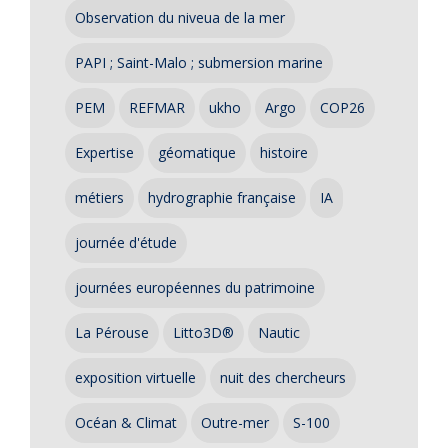
Observation du niveua de la mer
PAPI ; Saint-Malo ; submersion marine
PEM
REFMAR
ukho
Argo
COP26
Expertise
géomatique
histoire
métiers
hydrographie française
IA
journée d'étude
journées européennes du patrimoine
La Pérouse
Litto3D®
Nautic
exposition virtuelle
nuit des chercheurs
Océan & Climat
Outre-mer
S-100