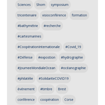
Sciences
Shom
symposium
tricentenaire
visioconférence
formation
#bathymétrie
#recherche
#cartesmarines
#CoopérationInternationale
#Covid_19
#Défense
#expostion
#hydrographie
#JourneeMondialeOcean
#océanographie
#philatélie
#SolidariteCOVID19
événement
#timbre
Brest
conférence
coopération
Corse