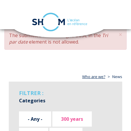
Cookies management panel
Toggle
navigation
Skip
×
ERROR
The submitted value
changed DESC
in the
Tri
to
MESSAGE
par date
element is not allowed.
main
content
Who are we?
News
FILTRER :
Categories
- Any -
300 years