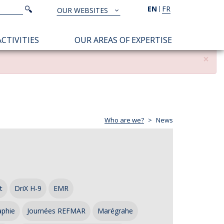
Search
EN
FR
Search
OUR WEBSITES
TOUS
NOS
CTIVITIES
OUR AREAS OF EXPERTISE
SITES
×
Who are we?
News
t
DriX H-9
EMR
aphie
Journées REFMAR
Marégrahe