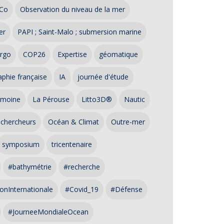
Co
Observation du niveau de la mer
er
PAPI ; Saint-Malo ; submersion marine
rgo
COP26
Expertise
géomatique
phie française
IA
journée d'étude
imoine
La Pérouse
Litto3D®
Nautic
 chercheurs
Océan & Climat
Outre-mer
symposium
tricentenaire
#bathymétrie
#recherche
onInternationale
#Covid_19
#Défense
#JourneeMondialeOcean