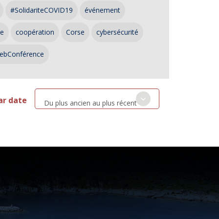
#SolidariteCOVID19
événement
ce
coopération
Corse
cybersécurité
ebConférence
ar date
Du plus ancien au plus récent