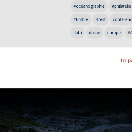
#océanographie
#philatélie
#timbre
Brest
conféren
data
drone
europe
W
Tri p