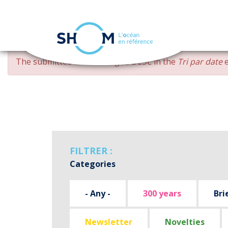
Cookies management panel
Skip
ERROR
The submitted value
changed DESC
in the
Tri par date
e
to
MESSAGE
main
content
FILTRER :
Categories
- Any -
300 years
Bri
Newsletter
Novelties