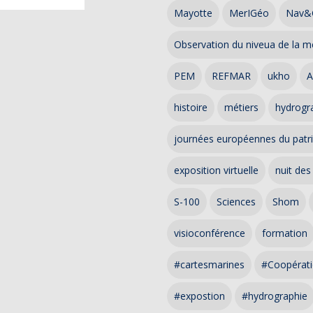
Mayotte
MerIGéo
Nav&
Observation du niveua de la m
PEM
REFMAR
ukho
A
histoire
métiers
hydrogra
journées européennes du patr
exposition virtuelle
nuit des
S-100
Sciences
Shom
visioconférence
formation
#cartesmarines
#Coopérati
#expostion
#hydrographie