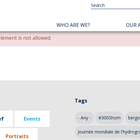
NAVIGATION
WHO ARE WE?
OUR A
PRINCIPALE
lement is not allowed.
Tags
- Any -
#300Shom
bergo
ef
Events
Journée mondiale de l'hydrogr
Portraits