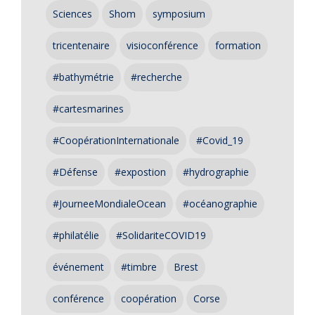
Sciences
Shom
symposium
tricentenaire
visioconférence
formation
#bathymétrie
#recherche
#cartesmarines
#CoopérationInternationale
#Covid_19
#Défense
#expostion
#hydrographie
#JourneeMondialeOcean
#océanographie
#philatélie
#SolidariteCOVID19
événement
#timbre
Brest
conférence
coopération
Corse