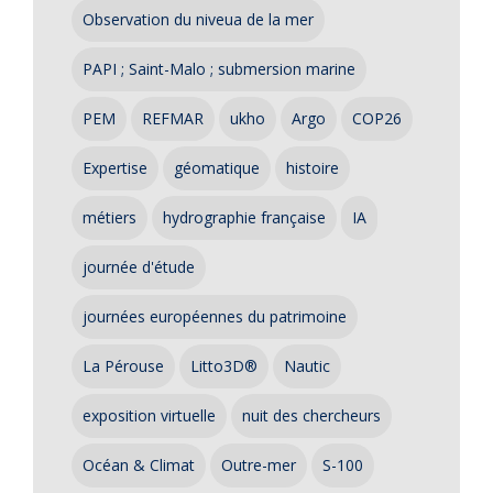
Observation du niveua de la mer
PAPI ; Saint-Malo ; submersion marine
PEM
REFMAR
ukho
Argo
COP26
Expertise
géomatique
histoire
métiers
hydrographie française
IA
journée d'étude
journées européennes du patrimoine
La Pérouse
Litto3D®
Nautic
exposition virtuelle
nuit des chercheurs
Océan & Climat
Outre-mer
S-100