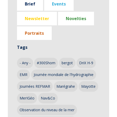
Brief
Events
Newsletter
Novelties
Portraits
Tags
- Any -
#300Shom
bergot
DriX H-9
EMR
Journée mondiale de l'hydrographie
Journées REFMAR
Marégrahe
Mayotte
MerIGéo
Nav&Co
Observation du niveau de la mer