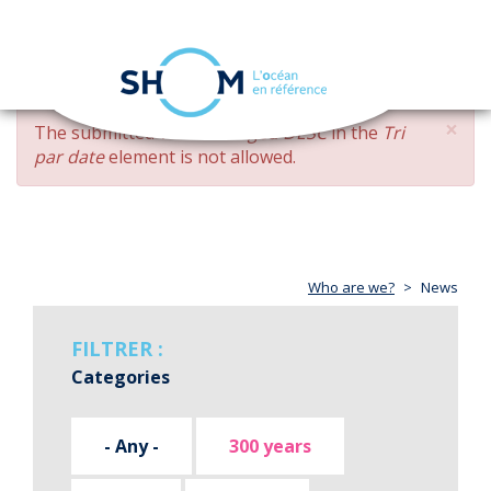
Cookies management panel
Toggle
navigation
Skip
×
ERROR
The submitted value
changed DESC
in the
Tri
to
MESSAGE
par date
element is not allowed.
main
content
Who are we?
News
FILTRER :
Categories
- Any -
300 years