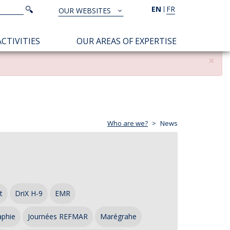
Search
EN
FR
Search
OUR WEBSITES
TOUS
NOS
CTIVITIES
OUR AREAS OF EXPERTISE
SITES
×
Who are we?
News
t
DriX H-9
EMR
aphie
Journées REFMAR
Marégrahe