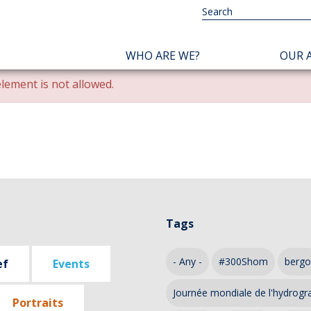
NAVIGATION
WHO ARE WE?
OUR A
PRINCIPALE
lement is not allowed.
Tags
- Any -
#300Shom
bergo
ef
Events
Journée mondiale de l'hydrogr
Portraits