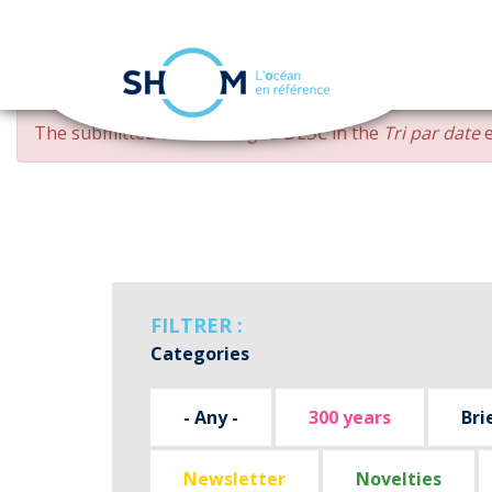
Cookies management panel
Skip
ERROR
The submitted value
changed DESC
in the
Tri par date
e
to
MESSAGE
main
content
FILTRER :
Categories
- Any -
300 years
Bri
Newsletter
Novelties