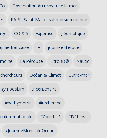
Co
Observation du niveau de la mer
er
PAPI ; Saint-Malo ; submersion marine
rgo
COP26
Expertise
géomatique
phie française
IA
journée d'étude
imoine
La Pérouse
Litto3D®
Nautic
 chercheurs
Océan & Climat
Outre-mer
symposium
tricentenaire
#bathymétrie
#recherche
onInternationale
#Covid_19
#Défense
#JourneeMondialeOcean