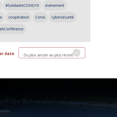
#SolidariteCOVID19
événement
ce
coopération
Corse
cybersécurité
ebConférence
ar date
Du plus ancien au plus récent