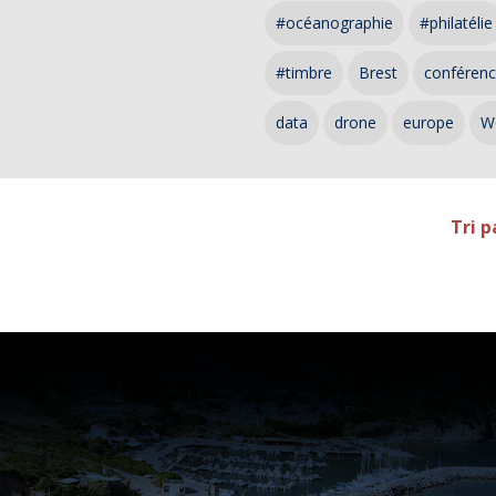
#océanographie
#philatélie
#timbre
Brest
conféren
data
drone
europe
W
Tri p