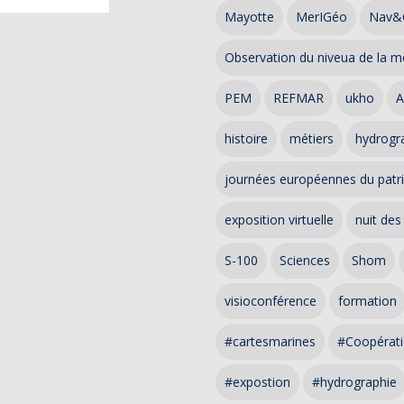
Mayotte
MerIGéo
Nav&
Observation du niveua de la m
PEM
REFMAR
ukho
A
histoire
métiers
hydrogra
journées européennes du patr
exposition virtuelle
nuit des
S-100
Sciences
Shom
visioconférence
formation
#cartesmarines
#Coopérati
#expostion
#hydrographie