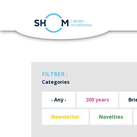
Cookies management panel
Skip
to
main
content
FILTRER :
Categories
- Any -
300 years
Bri
Newsletter
Novelties