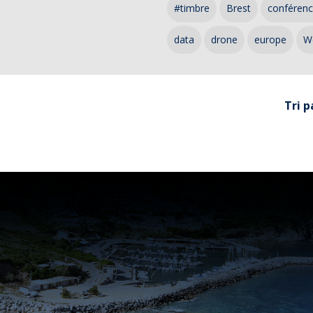
#timbre
Brest
conféren
data
drone
europe
W
Tri p