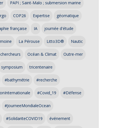
er
PAPI ; Saint-Malo ; submersion marine
rgo
COP26
Expertise
géomatique
phie française
IA
journée d'étude
imoine
La Pérouse
Litto3D®
Nautic
 chercheurs
Océan & Climat
Outre-mer
symposium
tricentenaire
#bathymétrie
#recherche
onInternationale
#Covid_19
#Défense
#JourneeMondialeOcean
#SolidariteCOVID19
événement