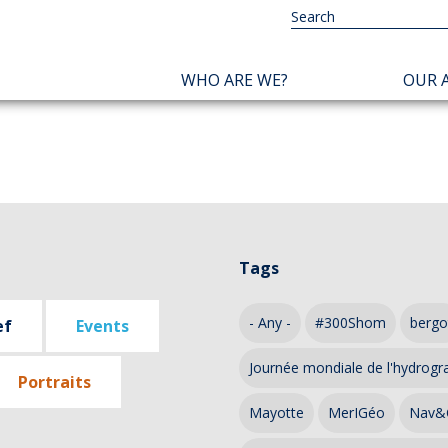
NAVIGATION
WHO ARE WE?
OUR A
PRINCIPALE
Tags
- Any -
#300Shom
bergo
ef
Events
Journée mondiale de l'hydrogr
Portraits
Mayotte
MerIGéo
Nav&