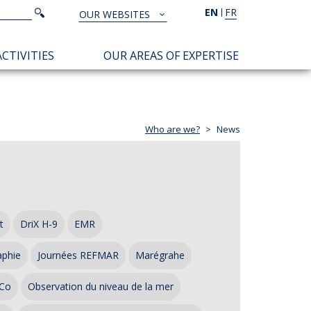
Search
EN
FR
Search
OUR WEBSITES
TOUS
NOS
CTIVITIES
OUR AREAS OF EXPERTISE
SITES
Who are we?
News
t
DriX H-9
EMR
aphie
Journées REFMAR
Marégrahe
Co
Observation du niveau de la mer