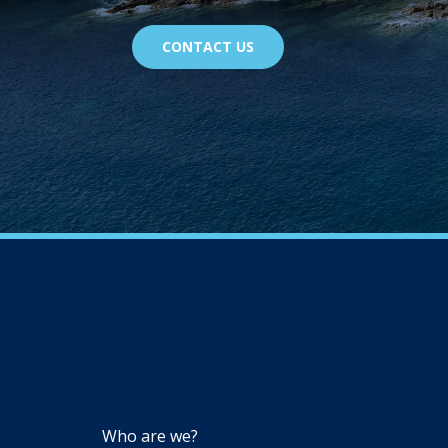
CONTACT US
NAVIGATION
Who are we?