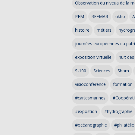
Observation du niveua de la m
PEM
REFMAR
ukho
A
histoire
métiers
hydrogra
journées européennes du patr
exposition virtuelle
nuit des
S-100
Sciences
Shom
visioconférence
formation
#cartesmarines
#Coopérati
#expostion
#hydrographie
#océanographie
#philatélie