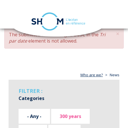
Cookies management panel
Toggle
navigation
Skip
×
ERROR
The submitted value
changed DESC
in the
Tri
to
MESSAGE
par date
element is not allowed.
main
content
Who are we?
News
FILTRER :
Categories
- Any -
300 years