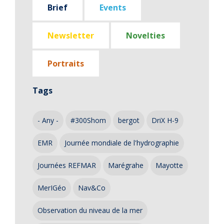
Brief
Events
Newsletter
Novelties
Portraits
Tags
- Any -
#300Shom
bergot
DriX H-9
EMR
Journée mondiale de l'hydrographie
Journées REFMAR
Marégrahe
Mayotte
MerIGéo
Nav&Co
Observation du niveau de la mer