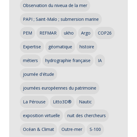
Observation du niveua de la mer
PAPI ; Saint-Malo ; submersion marine
PEM
REFMAR
ukho
Argo
COP26
Expertise
géomatique
histoire
métiers
hydrographie française
IA
journée d'étude
journées européennes du patrimoine
La Pérouse
Litto3D®
Nautic
exposition virtuelle
nuit des chercheurs
Océan & Climat
Outre-mer
S-100