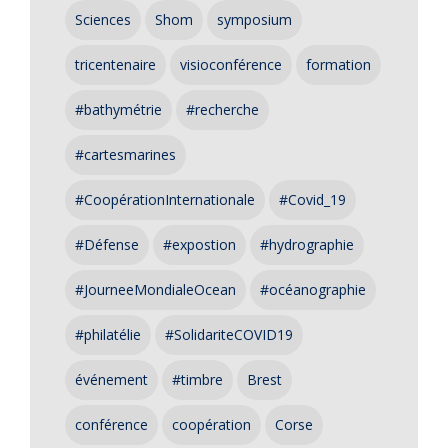
Sciences
Shom
symposium
tricentenaire
visioconférence
formation
#bathymétrie
#recherche
#cartesmarines
#CoopérationInternationale
#Covid_19
#Défense
#expostion
#hydrographie
#JourneeMondialeOcean
#océanographie
#philatélie
#SolidariteCOVID19
événement
#timbre
Brest
conférence
coopération
Corse