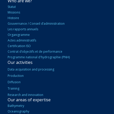
NAVIGATION
Who are we?
PRINCIPALE
Statut
Missions
Histoire
Gouvernance / Conseil d’administration
Les rapports annuels
Organigramme
Actes administratifs
Certification ISO
Contrat d’objectifs et de performance
Programme national d'hydrographie (PNH)
Our activities
Data acquisition and processing
Production
Diffusion
Training
Research and innovation
Our areas of expertise
Bathymetry
Oceanography