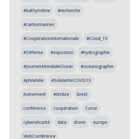
#bathymétrie
#recherche
#cartesmarines
#CoopérationInternationale
#Covid_19
#Défense
#expostion
#hydrographie
#JourneeMondialeOcean
#océanographie
#philatélie
#SolidariteCOVID19
événement
#timbre
Brest
conférence
coopération
Corse
cybersécurité
data
drone
europe
WebConférence