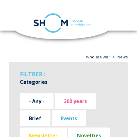
Cookies management panel
Toggle
navigation
Skip
to
main
content
Who are we?
News
FILTRER :
Categories
- Any -
300 years
Brief
Events
Newsletter
Novelties