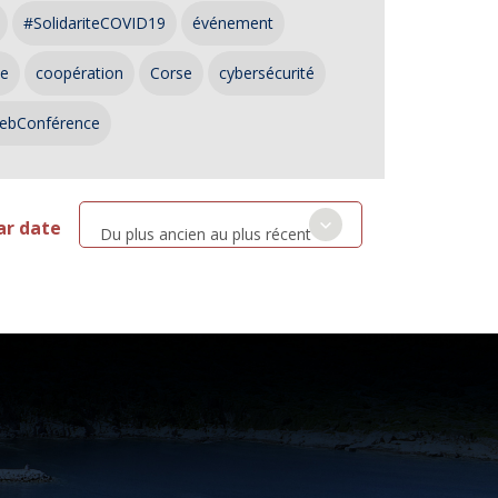
#SolidariteCOVID19
événement
ce
coopération
Corse
cybersécurité
ebConférence
ar date
Du plus ancien au plus récent