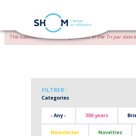
Cookies management panel
Skip
ERROR
The submitted value
changed DESC
in the
Tri par date
e
to
MESSAGE
main
content
FILTRER :
Categories
- Any -
300 years
Bri
Newsletter
Novelties