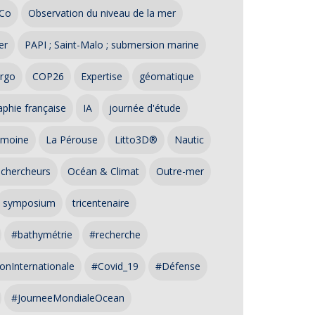
Co
Observation du niveau de la mer
er
PAPI ; Saint-Malo ; submersion marine
rgo
COP26
Expertise
géomatique
phie française
IA
journée d'étude
imoine
La Pérouse
Litto3D®
Nautic
 chercheurs
Océan & Climat
Outre-mer
symposium
tricentenaire
#bathymétrie
#recherche
onInternationale
#Covid_19
#Défense
#JourneeMondialeOcean