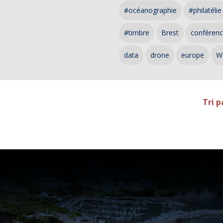
#océanographie
#philatélie
#timbre
Brest
conféren
data
drone
europe
W
Tri p