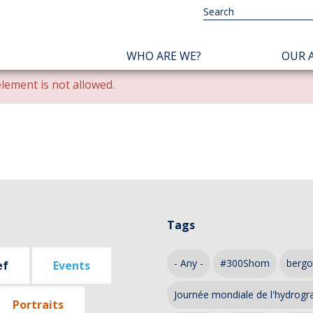
NAVIGATION
WHO ARE WE?
OUR A
PRINCIPALE
lement is not allowed.
Tags
- Any -
#300Shom
bergo
ef
Events
Journée mondiale de l'hydrogr
Portraits