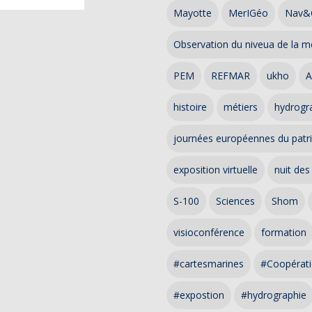
Mayotte
MerIGéo
Nav&
Observation du niveua de la m
PEM
REFMAR
ukho
A
histoire
métiers
hydrogra
journées européennes du patr
exposition virtuelle
nuit des
S-100
Sciences
Shom
visioconférence
formation
#cartesmarines
#Coopérati
#expostion
#hydrographie