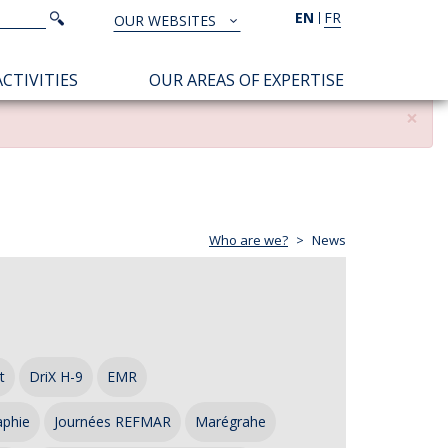
Search
EN
FR
Search
OUR WEBSITES
TOUS
NOS
CTIVITIES
OUR AREAS OF EXPERTISE
SITES
×
Who are we?
News
t
DriX H-9
EMR
aphie
Journées REFMAR
Marégrahe