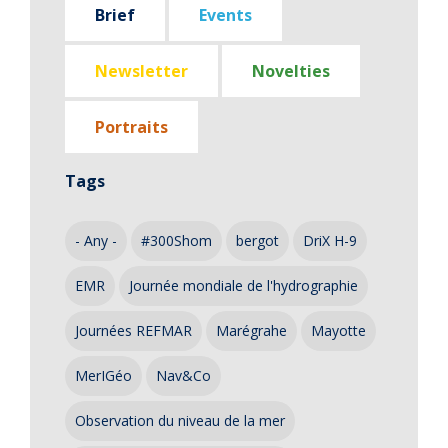
Brief
Events
Newsletter
Novelties
Portraits
Tags
- Any -
#300Shom
bergot
DriX H-9
EMR
Journée mondiale de l'hydrographie
Journées REFMAR
Marégrahe
Mayotte
MerIGéo
Nav&Co
Observation du niveau de la mer