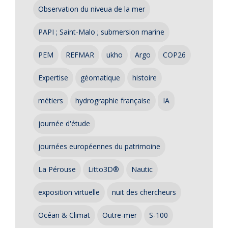
Observation du niveua de la mer
PAPI ; Saint-Malo ; submersion marine
PEM
REFMAR
ukho
Argo
COP26
Expertise
géomatique
histoire
métiers
hydrographie française
IA
journée d'étude
journées européennes du patrimoine
La Pérouse
Litto3D®
Nautic
exposition virtuelle
nuit des chercheurs
Océan & Climat
Outre-mer
S-100