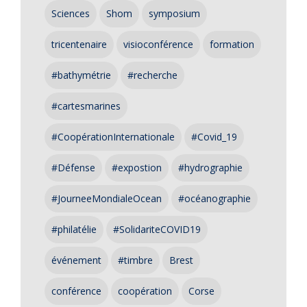
Sciences
Shom
symposium
tricentenaire
visioconférence
formation
#bathymétrie
#recherche
#cartesmarines
#CoopérationInternationale
#Covid_19
#Défense
#expostion
#hydrographie
#JourneeMondialeOcean
#océanographie
#philatélie
#SolidariteCOVID19
événement
#timbre
Brest
conférence
coopération
Corse