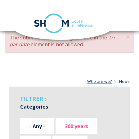
Cookies management panel
Toggle
navigation
Skip
×
ERROR
The submitted value
changed DESC
in the
Tri
to
MESSAGE
par date
element is not allowed.
main
content
Who are we?
News
FILTRER :
Categories
- Any -
300 years