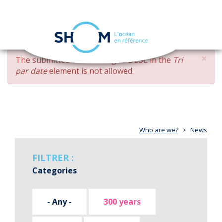
Cookies management panel
Toggle
navigation
Skip
×
ERROR
The submitted value
changed DESC
in the
Tri
to
MESSAGE
par date
element is not allowed.
main
content
Who are we?
News
FILTRER :
Categories
- Any -
300 years