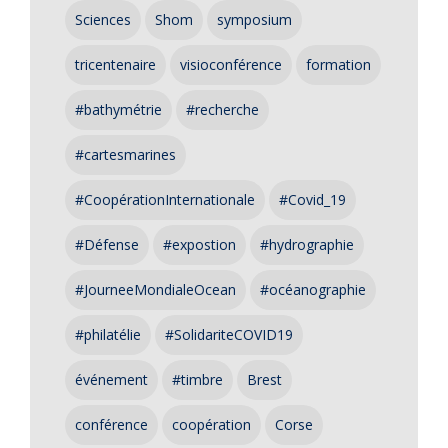
Sciences
Shom
symposium
tricentenaire
visioconférence
formation
#bathymétrie
#recherche
#cartesmarines
#CoopérationInternationale
#Covid_19
#Défense
#expostion
#hydrographie
#JourneeMondialeOcean
#océanographie
#philatélie
#SolidariteCOVID19
événement
#timbre
Brest
conférence
coopération
Corse