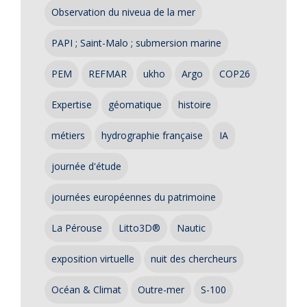
Observation du niveua de la mer
PAPI ; Saint-Malo ; submersion marine
PEM
REFMAR
ukho
Argo
COP26
Expertise
géomatique
histoire
métiers
hydrographie française
IA
journée d'étude
journées européennes du patrimoine
La Pérouse
Litto3D®
Nautic
exposition virtuelle
nuit des chercheurs
Océan & Climat
Outre-mer
S-100