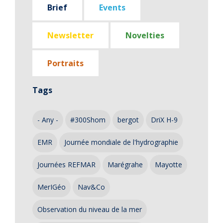
Brief
Events
Newsletter
Novelties
Portraits
Tags
- Any -
#300Shom
bergot
DriX H-9
EMR
Journée mondiale de l'hydrographie
Journées REFMAR
Marégrahe
Mayotte
MerIGéo
Nav&Co
Observation du niveau de la mer