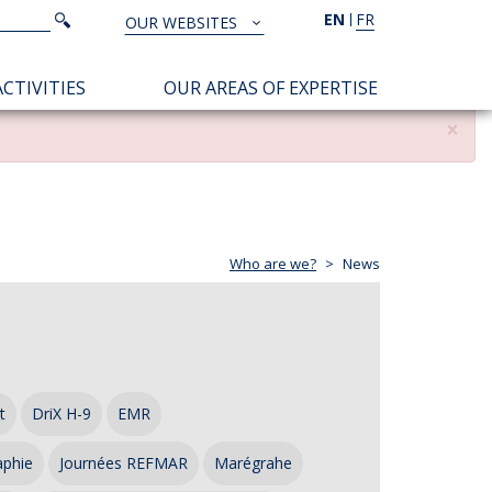
Search
EN
FR
Search
OUR WEBSITES
TOUS
NOS
CTIVITIES
OUR AREAS OF EXPERTISE
SITES
×
Who are we?
News
t
DriX H-9
EMR
aphie
Journées REFMAR
Marégrahe