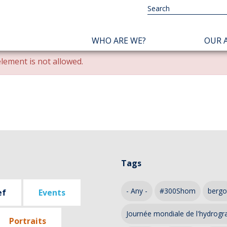
NAVIGATION
WHO ARE WE?
OUR A
PRINCIPALE
lement is not allowed.
Tags
- Any -
#300Shom
bergo
ef
Events
Journée mondiale de l'hydrogr
Portraits