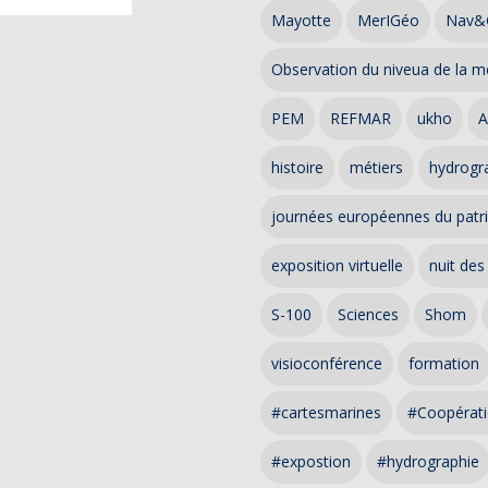
Mayotte
MerIGéo
Nav&
Observation du niveua de la m
PEM
REFMAR
ukho
A
histoire
métiers
hydrogra
journées européennes du patr
exposition virtuelle
nuit des
S-100
Sciences
Shom
visioconférence
formation
#cartesmarines
#Coopérati
#expostion
#hydrographie