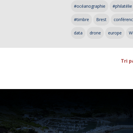
#océanographie
#philatélie
#timbre
Brest
conféren
data
drone
europe
W
Tri p