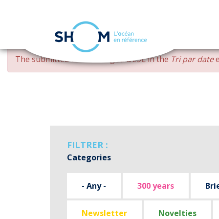
Cookies management panel
Skip
ERROR
The submitted value
changed DESC
in the
Tri par date
e
to
MESSAGE
main
content
FILTRER :
Categories
- Any -
300 years
Bri
Newsletter
Novelties