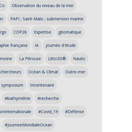
Co
Observation du niveau de la mer
er
PAPI ; Saint-Malo ; submersion marine
rgo
COP26
Expertise
géomatique
phie française
IA
journée d'étude
imoine
La Pérouse
Litto3D®
Nautic
 chercheurs
Océan & Climat
Outre-mer
symposium
tricentenaire
#bathymétrie
#recherche
onInternationale
#Covid_19
#Défense
#JourneeMondialeOcean