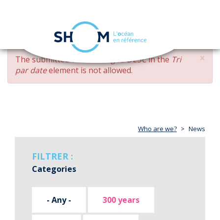
Cookies management panel
Toggle
navigation
Skip
×
ERROR
The submitted value
changed DESC
in the
Tri
to
MESSAGE
par date
element is not allowed.
main
content
Who are we?
News
FILTRER :
Categories
- Any -
300 years