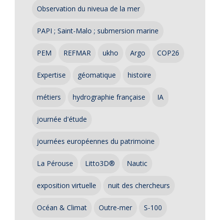
Observation du niveua de la mer
PAPI ; Saint-Malo ; submersion marine
PEM
REFMAR
ukho
Argo
COP26
Expertise
géomatique
histoire
métiers
hydrographie française
IA
journée d'étude
journées européennes du patrimoine
La Pérouse
Litto3D®
Nautic
exposition virtuelle
nuit des chercheurs
Océan & Climat
Outre-mer
S-100