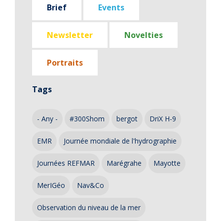
Brief
Events
Newsletter
Novelties
Portraits
Tags
- Any -
#300Shom
bergot
DriX H-9
EMR
Journée mondiale de l'hydrographie
Journées REFMAR
Marégrahe
Mayotte
MerIGéo
Nav&Co
Observation du niveau de la mer