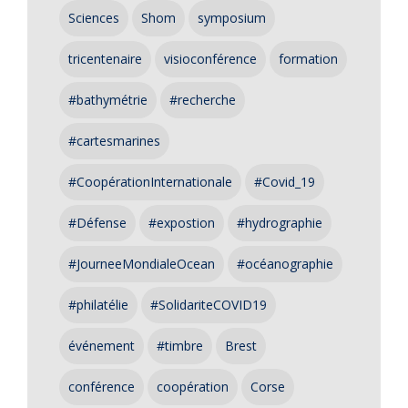
Sciences
Shom
symposium
tricentenaire
visioconférence
formation
#bathymétrie
#recherche
#cartesmarines
#CoopérationInternationale
#Covid_19
#Défense
#expostion
#hydrographie
#JourneeMondialeOcean
#océanographie
#philatélie
#SolidariteCOVID19
événement
#timbre
Brest
conférence
coopération
Corse