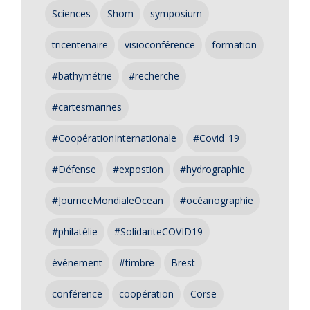
Sciences
Shom
symposium
tricentenaire
visioconférence
formation
#bathymétrie
#recherche
#cartesmarines
#CoopérationInternationale
#Covid_19
#Défense
#expostion
#hydrographie
#JourneeMondialeOcean
#océanographie
#philatélie
#SolidariteCOVID19
événement
#timbre
Brest
conférence
coopération
Corse