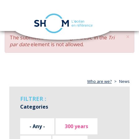
Cookies management panel
Toggle
navigation
Skip
×
ERROR
The submitted value
changed DESC
in the
Tri
to
MESSAGE
par date
element is not allowed.
main
content
Who are we?
News
FILTRER :
Categories
- Any -
300 years