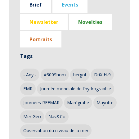
Brief
Events
Newsletter
Novelties
Portraits
Tags
- Any -
#300Shom
bergot
DriX H-9
EMR
Journée mondiale de l'hydrographie
Journées REFMAR
Marégrahe
Mayotte
MerIGéo
Nav&Co
Observation du niveau de la mer