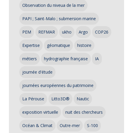
Observation du niveua de la mer
PAPI ; Saint-Malo ; submersion marine
PEM
REFMAR
ukho
Argo
COP26
Expertise
géomatique
histoire
métiers
hydrographie française
IA
journée d'étude
journées européennes du patrimoine
La Pérouse
Litto3D®
Nautic
exposition virtuelle
nuit des chercheurs
Océan & Climat
Outre-mer
S-100