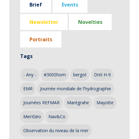
Brief
Events
Newsletter
Novelties
Portraits
Tags
- Any -
#300Shom
bergot
DriX H-9
EMR
Journée mondiale de l'hydrographie
Journées REFMAR
Marégrahe
Mayotte
MerIGéo
Nav&Co
Observation du niveau de la mer