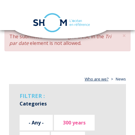
Cookies management panel
Toggle
navigation
Skip
×
ERROR
The submitted value
changed DESC
in the
Tri
to
MESSAGE
par date
element is not allowed.
main
content
Who are we?
News
FILTRER :
Categories
- Any -
300 years