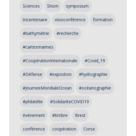
Sciences
Shom
symposium
tricentenaire
visioconférence
formation
#bathymétrie
#recherche
#cartesmarines
#CoopérationInternationale
#Covid_19
#Défense
#expostion
#hydrographie
#JourneeMondialeOcean
#océanographie
#philatélie
#SolidariteCOVID19
événement
#timbre
Brest
conférence
coopération
Corse