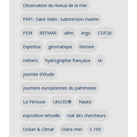
Observation du niveua de la mer
PAPI ; Saint-Malo ; submersion marine
PEM
REFMAR
ukho
Argo
COP26
Expertise
géomatique
histoire
métiers
hydrographie française
IA
journée d'étude
journées européennes du patrimoine
La Pérouse
Litto3D®
Nautic
exposition virtuelle
nuit des chercheurs
Océan & Climat
Outre-mer
S-100