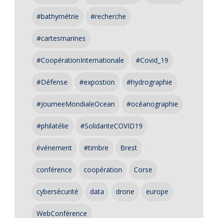
#bathymétrie
#recherche
#cartesmarines
#CoopérationInternationale
#Covid_19
#Défense
#expostion
#hydrographie
#JourneeMondialeOcean
#océanographie
#philatélie
#SolidariteCOVID19
événement
#timbre
Brest
conférence
coopération
Corse
cybersécurité
data
drone
europe
WebConférence