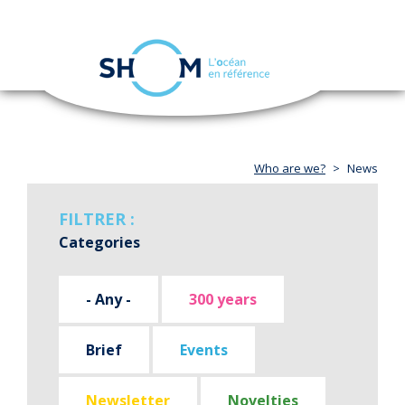
Cookies management panel
Toggle
navigation
Skip
to
main
content
Who are we?
News
FILTRER :
Categories
- Any -
300 years
Brief
Events
Newsletter
Novelties