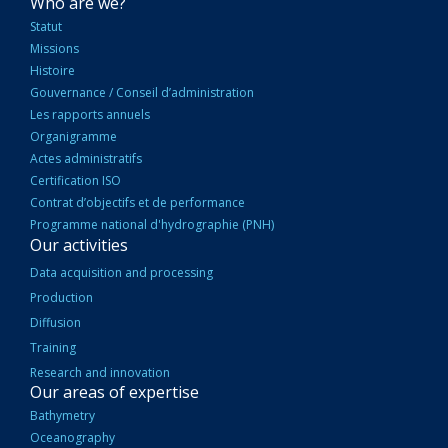
NAVIGATION
Who are we?
PRINCIPALE
Statut
Missions
Histoire
Gouvernance / Conseil d’administration
Les rapports annuels
Organigramme
Actes administratifs
Certification ISO
Contrat d’objectifs et de performance
Programme national d'hydrographie (PNH)
Our activities
Data acquisition and processing
Production
Diffusion
Training
Research and innovation
Our areas of expertise
Bathymetry
Oceanography