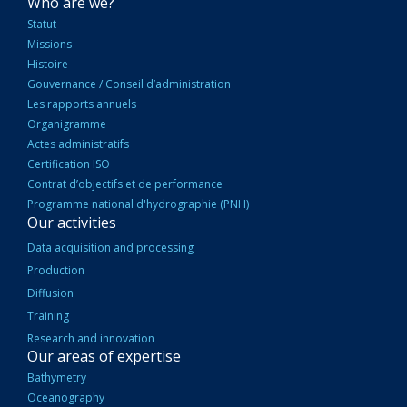
NAVIGATION
Who are we?
PRINCIPALE
Statut
Missions
Histoire
Gouvernance / Conseil d’administration
Les rapports annuels
Organigramme
Actes administratifs
Certification ISO
Contrat d’objectifs et de performance
Programme national d'hydrographie (PNH)
Our activities
Data acquisition and processing
Production
Diffusion
Training
Research and innovation
Our areas of expertise
Bathymetry
Oceanography