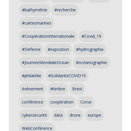
#bathymétrie
#recherche
#cartesmarines
#CoopérationInternationale
#Covid_19
#Défense
#expostion
#hydrographie
#JourneeMondialeOcean
#océanographie
#philatélie
#SolidariteCOVID19
événement
#timbre
Brest
conférence
coopération
Corse
cybersécurité
data
drone
europe
WebConférence