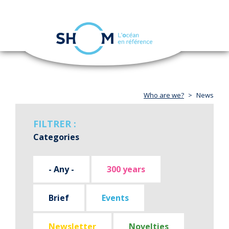
Cookies management panel
Toggle
navigation
Skip
to
main
content
Who are we?
News
FILTRER :
Categories
- Any -
300 years
Brief
Events
Newsletter
Novelties