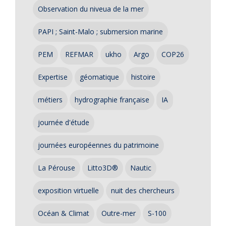
Observation du niveua de la mer
PAPI ; Saint-Malo ; submersion marine
PEM
REFMAR
ukho
Argo
COP26
Expertise
géomatique
histoire
métiers
hydrographie française
IA
journée d'étude
journées européennes du patrimoine
La Pérouse
Litto3D®
Nautic
exposition virtuelle
nuit des chercheurs
Océan & Climat
Outre-mer
S-100