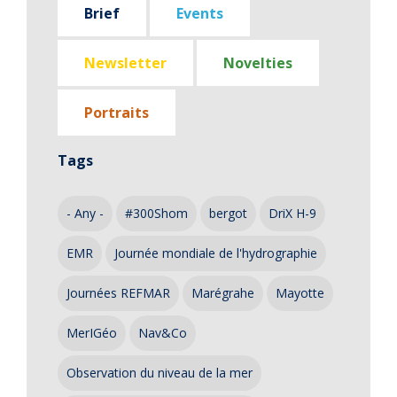
Brief
Events
Newsletter
Novelties
Portraits
Tags
- Any -
#300Shom
bergot
DriX H-9
EMR
Journée mondiale de l'hydrographie
Journées REFMAR
Marégrahe
Mayotte
MerIGéo
Nav&Co
Observation du niveau de la mer