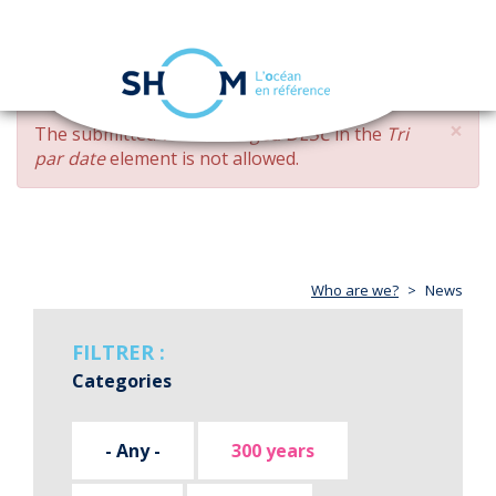
Cookies management panel
Toggle
navigation
Skip
×
ERROR
The submitted value
changed DESC
in the
Tri
to
MESSAGE
par date
element is not allowed.
main
content
Who are we?
News
FILTRER :
Categories
- Any -
300 years