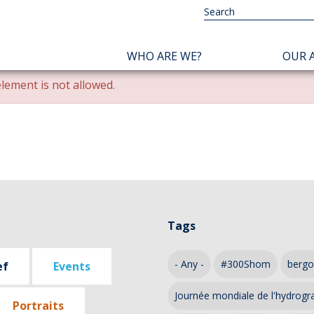
NAVIGATION
WHO ARE WE?
OUR A
PRINCIPALE
lement is not allowed.
Tags
- Any -
#300Shom
bergo
ef
Events
Journée mondiale de l'hydrogr
Portraits