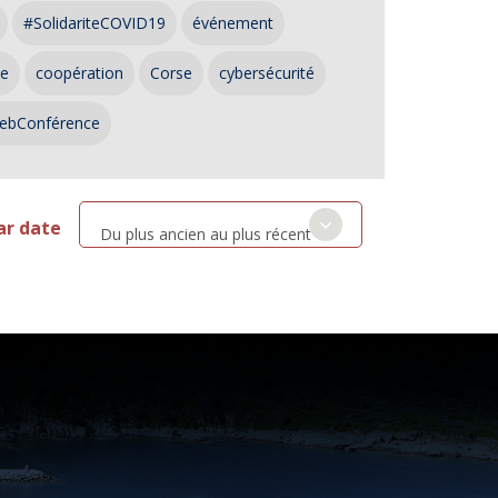
#SolidariteCOVID19
événement
ce
coopération
Corse
cybersécurité
ebConférence
ar date
Du plus ancien au plus récent