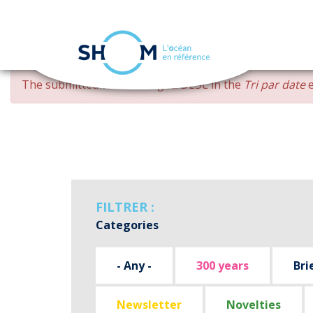
Cookies management panel
Skip
ERROR
The submitted value
changed DESC
in the
Tri par date
e
to
MESSAGE
main
content
FILTRER :
Categories
- Any -
300 years
Bri
Newsletter
Novelties