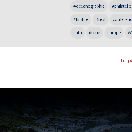
#océanographie
#philatélie
#timbre
Brest
conféren
data
drone
europe
W
Tri p