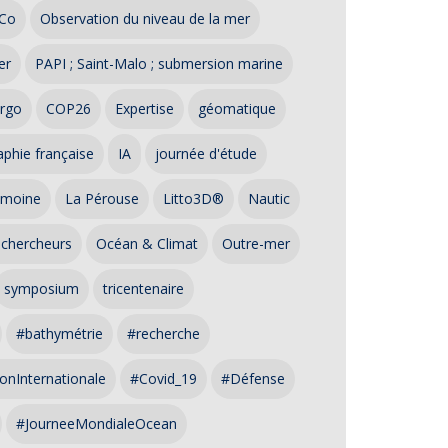
Co
Observation du niveau de la mer
er
PAPI ; Saint-Malo ; submersion marine
rgo
COP26
Expertise
géomatique
phie française
IA
journée d'étude
imoine
La Pérouse
Litto3D®
Nautic
 chercheurs
Océan & Climat
Outre-mer
symposium
tricentenaire
#bathymétrie
#recherche
onInternationale
#Covid_19
#Défense
#JourneeMondialeOcean