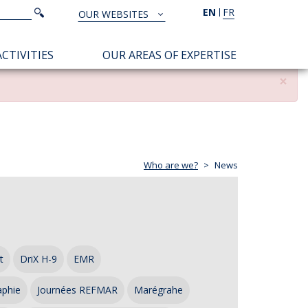
Search
EN
FR
Search
OUR WEBSITES
TOUS
NOS
CTIVITIES
OUR AREAS OF EXPERTISE
SITES
×
Who are we?
News
t
DriX H-9
EMR
aphie
Journées REFMAR
Marégrahe