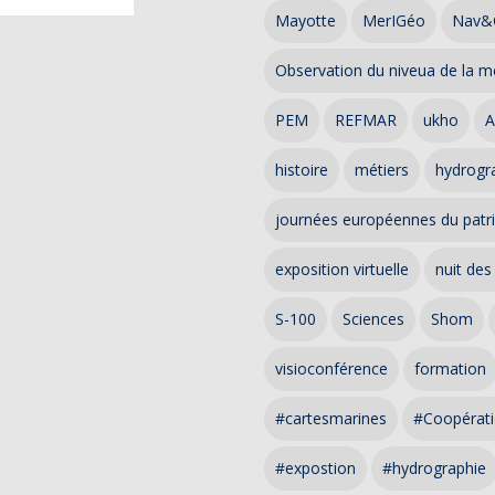
Mayotte
MerIGéo
Nav&
Observation du niveua de la m
PEM
REFMAR
ukho
A
histoire
métiers
hydrogra
journées européennes du patr
exposition virtuelle
nuit des
S-100
Sciences
Shom
visioconférence
formation
#cartesmarines
#Coopérati
#expostion
#hydrographie