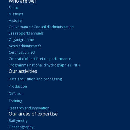
NAVIGATION
Who are we?
PRINCIPALE
Statut
Missions
Histoire
Gouvernance / Conseil d’administration
Les rapports annuels
Organigramme
Actes administratifs
Certification ISO
Contrat d’objectifs et de performance
Programme national d'hydrographie (PNH)
Our activities
Data acquisition and processing
Production
Diffusion
Training
Research and innovation
Our areas of expertise
Bathymetry
Oceanography