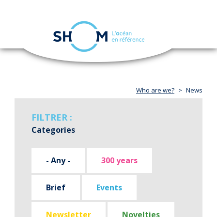
Cookies management panel
Toggle
navigation
Skip
to
main
content
Who are we?
News
FILTRER :
Categories
- Any -
300 years
Brief
Events
Newsletter
Novelties