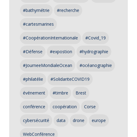
#bathymétrie
#recherche
#cartesmarines
#CoopérationInternationale
#Covid_19
#Défense
#expostion
#hydrographie
#JourneeMondialeOcean
#océanographie
#philatélie
#SolidariteCOVID19
événement
#timbre
Brest
conférence
coopération
Corse
cybersécurité
data
drone
europe
WebConférence