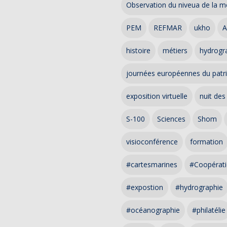
Observation du niveua de la m
PEM
REFMAR
ukho
A
histoire
métiers
hydrogra
journées européennes du patr
exposition virtuelle
nuit des
S-100
Sciences
Shom
visioconférence
formation
#cartesmarines
#Coopérati
#expostion
#hydrographie
#océanographie
#philatélie