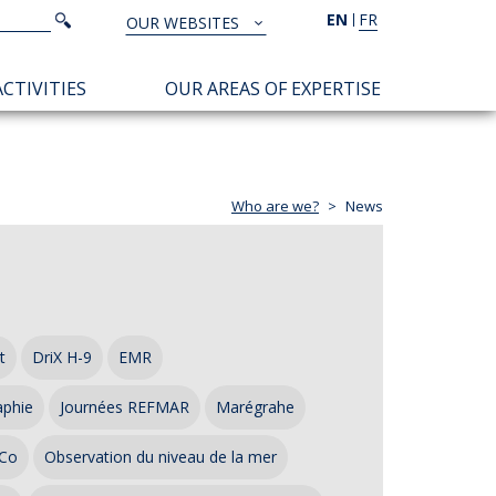
Search
EN
FR
Search
OUR WEBSITES
TOUS
NOS
CTIVITIES
OUR AREAS OF EXPERTISE
SITES
Who are we?
News
t
DriX H-9
EMR
aphie
Journées REFMAR
Marégrahe
Co
Observation du niveau de la mer