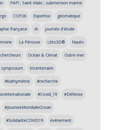
er
PAPI ; Saint-Malo ; submersion marine
rgo
COP26
Expertise
géomatique
phie française
IA
journée d'étude
imoine
La Pérouse
Litto3D®
Nautic
 chercheurs
Océan & Climat
Outre-mer
symposium
tricentenaire
#bathymétrie
#recherche
onInternationale
#Covid_19
#Défense
#JourneeMondialeOcean
#SolidariteCOVID19
événement