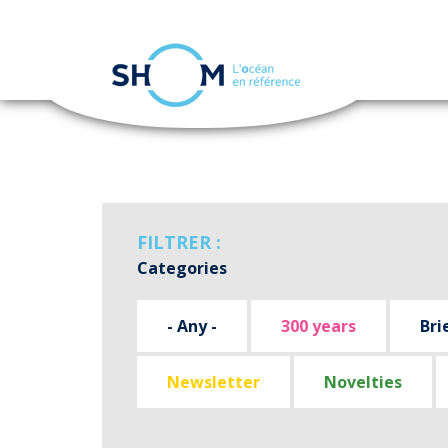
Cookies management panel
Skip
to
main
content
FILTRER :
Categories
- Any -
300 years
Bri
Newsletter
Novelties