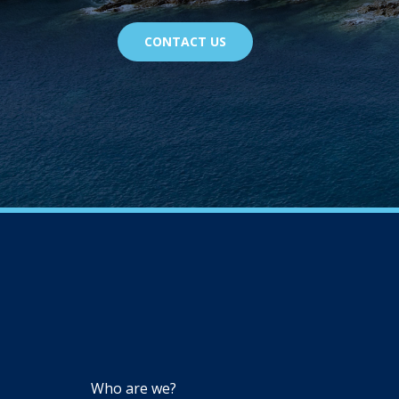
CONTACT US
NAVIGATION
Who are we?