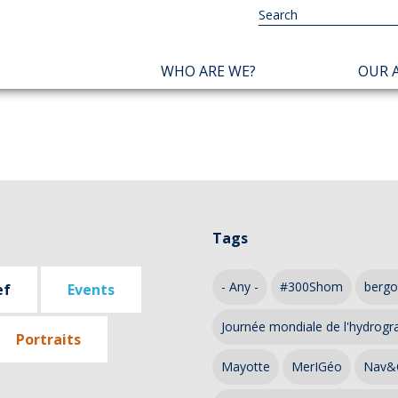
NAVIGATION
WHO ARE WE?
OUR A
PRINCIPALE
Tags
- Any -
#300Shom
bergo
ef
Events
Journée mondiale de l'hydrogr
Portraits
Mayotte
MerIGéo
Nav&