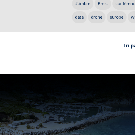
#timbre
Brest
conféren
data
drone
europe
W
Tri p