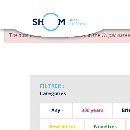
Cookies management panel
Skip
ERROR
The submitted value
changed DESC
in the
Tri par date
e
to
MESSAGE
main
content
FILTRER :
Categories
- Any -
300 years
Bri
Newsletter
Novelties