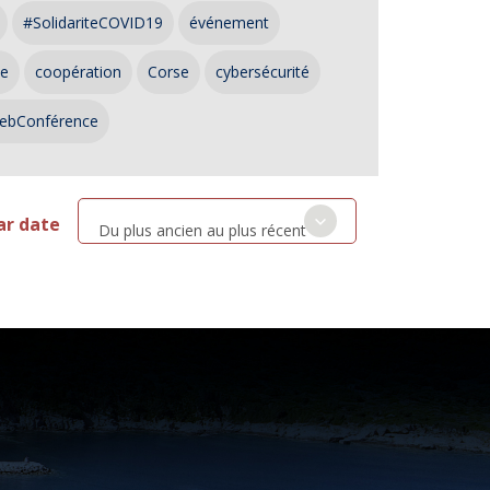
#SolidariteCOVID19
événement
ce
coopération
Corse
cybersécurité
ebConférence
ar date
Du plus ancien au plus récent