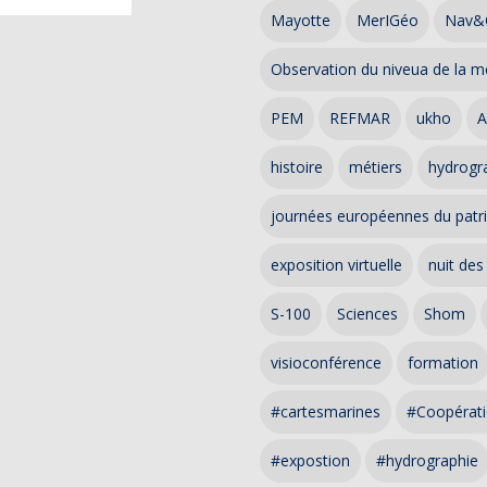
Mayotte
MerIGéo
Nav&
Observation du niveua de la m
PEM
REFMAR
ukho
A
histoire
métiers
hydrogra
journées européennes du patr
exposition virtuelle
nuit des
S-100
Sciences
Shom
visioconférence
formation
#cartesmarines
#Coopérati
#expostion
#hydrographie