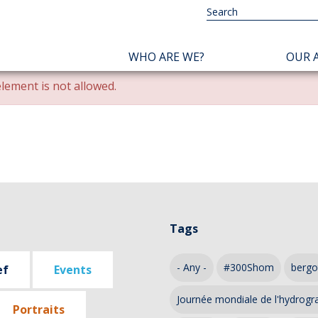
NAVIGATION
WHO ARE WE?
OUR A
PRINCIPALE
lement is not allowed.
Tags
- Any -
#300Shom
bergo
ef
Events
Journée mondiale de l'hydrogr
Portraits