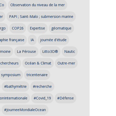
Co
Observation du niveau de la mer
er
PAPI ; Saint-Malo ; submersion marine
rgo
COP26
Expertise
géomatique
phie française
IA
journée d'étude
imoine
La Pérouse
Litto3D®
Nautic
 chercheurs
Océan & Climat
Outre-mer
symposium
tricentenaire
#bathymétrie
#recherche
onInternationale
#Covid_19
#Défense
#JourneeMondialeOcean