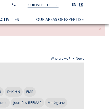
Search
EN
FR
Search
OUR WEBSITES
TOUS
NOS
CTIVITIES
OUR AREAS OF EXPERTISE
SITES
×
Who are we?
News
t
DriX H-9
EMR
aphie
Journées REFMAR
Marégrahe