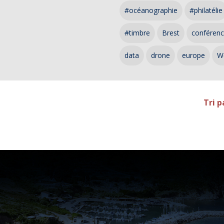
#océanographie
#philatélie
#timbre
Brest
conféren
data
drone
europe
W
Tri p