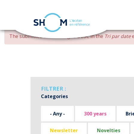
Cookies management panel
Skip
ERROR
The submitted value
changed DESC
in the
Tri par date
e
to
MESSAGE
main
content
FILTRER :
Categories
- Any -
300 years
Bri
Newsletter
Novelties