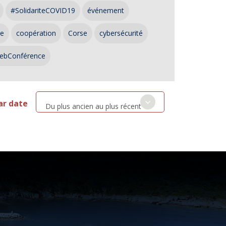
#SolidariteCOVID19
événement
ce
coopération
Corse
cybersécurité
ebConférence
ar date
Du plus ancien au plus récent