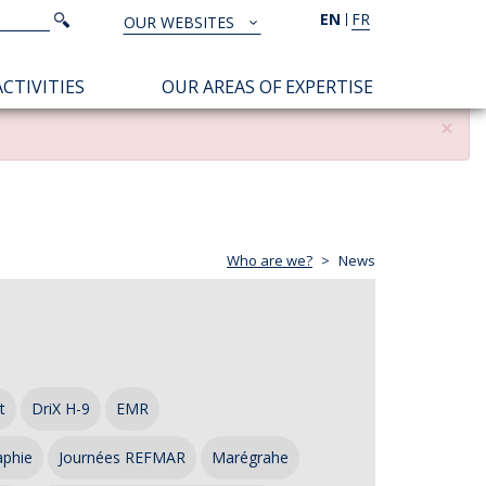
Search
EN
FR
Search
OUR WEBSITES
TOUS
NOS
CTIVITIES
OUR AREAS OF EXPERTISE
SITES
×
Who are we?
News
t
DriX H-9
EMR
aphie
Journées REFMAR
Marégrahe