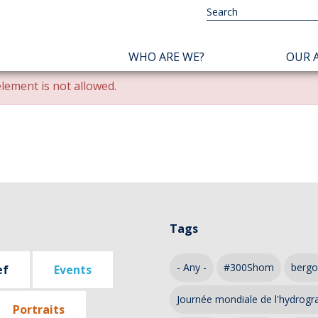
NAVIGATION
WHO ARE WE?
OUR A
PRINCIPALE
lement is not allowed.
Tags
- Any -
#300Shom
bergo
ef
Events
Journée mondiale de l'hydrogr
Portraits