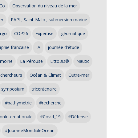
Co
Observation du niveau de la mer
er
PAPI ; Saint-Malo ; submersion marine
rgo
COP26
Expertise
géomatique
phie française
IA
journée d'étude
imoine
La Pérouse
Litto3D®
Nautic
 chercheurs
Océan & Climat
Outre-mer
symposium
tricentenaire
#bathymétrie
#recherche
onInternationale
#Covid_19
#Défense
#JourneeMondialeOcean