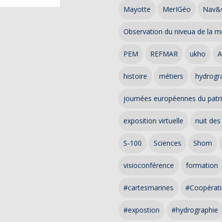
Mayotte
MerIGéo
Nav&
Observation du niveua de la m
PEM
REFMAR
ukho
A
histoire
métiers
hydrogra
journées européennes du patr
exposition virtuelle
nuit des
S-100
Sciences
Shom
visioconférence
formation
#cartesmarines
#Coopérati
#expostion
#hydrographie