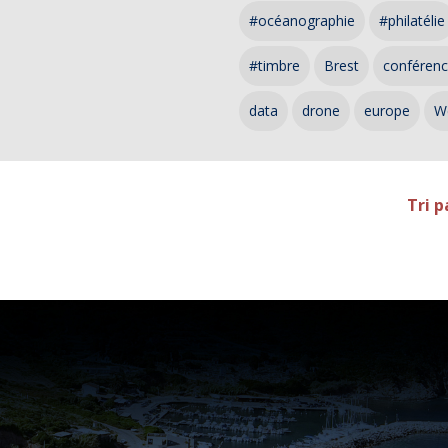
#océanographie
#philatélie
#timbre
Brest
conféren
data
drone
europe
W
Tri p