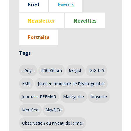
Brief
Events
Newsletter
Novelties
Portraits
Tags
- Any -
#300Shom
bergot
DriX H-9
EMR
Journée mondiale de l'hydrographie
Journées REFMAR
Marégrahe
Mayotte
MerIGéo
Nav&Co
Observation du niveau de la mer