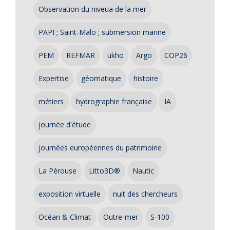
Observation du niveua de la mer
PAPI ; Saint-Malo ; submersion marine
PEM
REFMAR
ukho
Argo
COP26
Expertise
géomatique
histoire
métiers
hydrographie française
IA
journée d'étude
journées européennes du patrimoine
La Pérouse
Litto3D®
Nautic
exposition virtuelle
nuit des chercheurs
Océan & Climat
Outre-mer
S-100