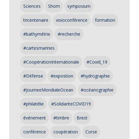
Sciences
Shom
symposium
tricentenaire
visioconférence
formation
#bathymétrie
#recherche
#cartesmarines
#CoopérationInternationale
#Covid_19
#Défense
#expostion
#hydrographie
#JourneeMondialeOcean
#océanographie
#philatélie
#SolidariteCOVID19
événement
#timbre
Brest
conférence
coopération
Corse