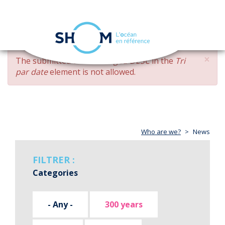
Cookies management panel
Toggle
navigation
Skip
×
ERROR
The submitted value
changed DESC
in the
Tri
to
MESSAGE
par date
element is not allowed.
main
content
Who are we?
News
FILTRER :
Categories
- Any -
300 years