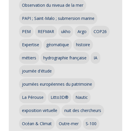
Observation du niveua de la mer
PAPI ; Saint-Malo ; submersion marine
PEM
REFMAR
ukho
Argo
COP26
Expertise
géomatique
histoire
métiers
hydrographie française
IA
journée d'étude
journées européennes du patrimoine
La Pérouse
Litto3D®
Nautic
exposition virtuelle
nuit des chercheurs
Océan & Climat
Outre-mer
S-100