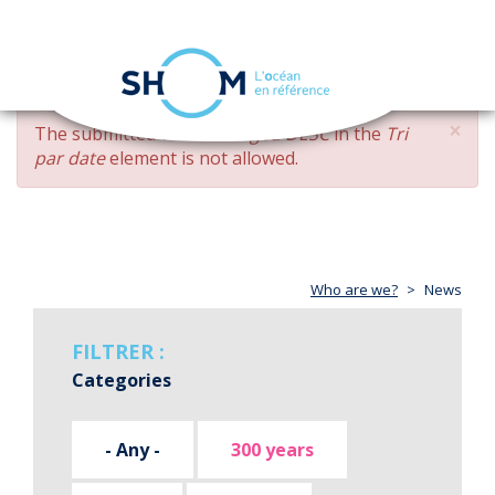
Cookies management panel
Toggle
navigation
Skip
×
ERROR
The submitted value
changed DESC
in the
Tri
to
MESSAGE
par date
element is not allowed.
main
content
Who are we?
News
FILTRER :
Categories
- Any -
300 years