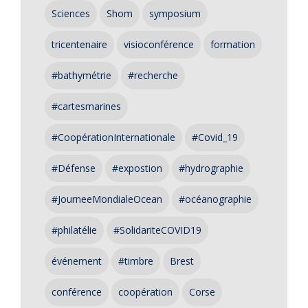
Sciences
Shom
symposium
tricentenaire
visioconférence
formation
#bathymétrie
#recherche
#cartesmarines
#CoopérationInternationale
#Covid_19
#Défense
#expostion
#hydrographie
#JourneeMondialeOcean
#océanographie
#philatélie
#SolidariteCOVID19
événement
#timbre
Brest
conférence
coopération
Corse