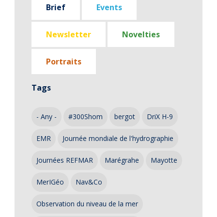
Brief
Events
Newsletter
Novelties
Portraits
Tags
- Any -
#300Shom
bergot
DriX H-9
EMR
Journée mondiale de l'hydrographie
Journées REFMAR
Marégrahe
Mayotte
MerIGéo
Nav&Co
Observation du niveau de la mer