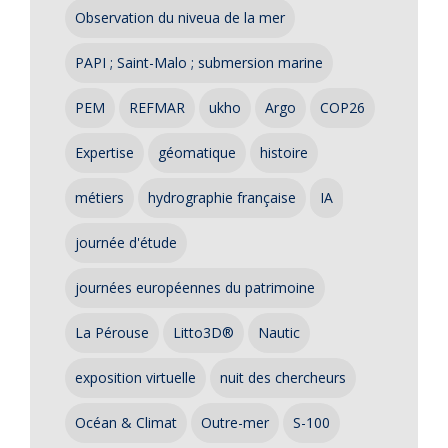
Observation du niveua de la mer
PAPI ; Saint-Malo ; submersion marine
PEM
REFMAR
ukho
Argo
COP26
Expertise
géomatique
histoire
métiers
hydrographie française
IA
journée d'étude
journées européennes du patrimoine
La Pérouse
Litto3D®
Nautic
exposition virtuelle
nuit des chercheurs
Océan & Climat
Outre-mer
S-100