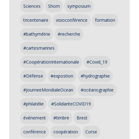
Sciences
Shom
symposium
tricentenaire
visioconférence
formation
#bathymétrie
#recherche
#cartesmarines
#CoopérationInternationale
#Covid_19
#Défense
#expostion
#hydrographie
#JourneeMondialeOcean
#océanographie
#philatélie
#SolidariteCOVID19
événement
#timbre
Brest
conférence
coopération
Corse