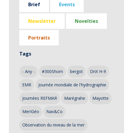
Brief
Events
Newsletter
Novelties
Portraits
Tags
- Any -
#300Shom
bergot
DriX H-9
EMR
Journée mondiale de l'hydrographie
Journées REFMAR
Marégrahe
Mayotte
MerIGéo
Nav&Co
Observation du niveau de la mer