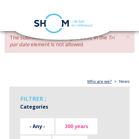
Cookies management panel
Toggle
navigation
Skip
×
ERROR
The submitted value
changed DESC
in the
Tri
to
MESSAGE
par date
element is not allowed.
main
content
Who are we?
News
FILTRER :
Categories
- Any -
300 years