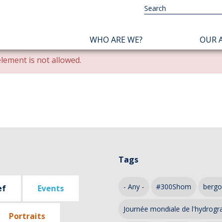
NAVIGATION
WHO ARE WE?
OUR A
PRINCIPALE
lement is not allowed.
Tags
- Any -
#300Shom
bergo
ef
Events
Journée mondiale de l'hydrogr
Portraits