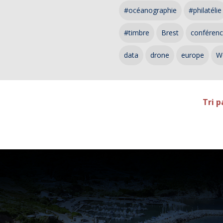
#océanographie
#philatélie
#timbre
Brest
conféren
data
drone
europe
W
Tri p