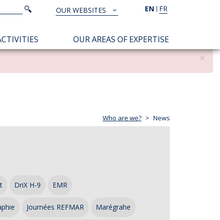
Search
EN
FR
Search
OUR WEBSITES
TOUS
NOS
CTIVITIES
OUR AREAS OF EXPERTISE
SITES
×
Who are we?
News
t
DriX H-9
EMR
aphie
Journées REFMAR
Marégrahe