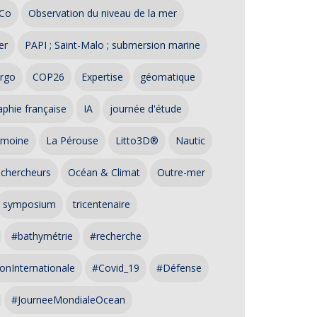
Co
Observation du niveau de la mer
er
PAPI ; Saint-Malo ; submersion marine
rgo
COP26
Expertise
géomatique
phie française
IA
journée d'étude
imoine
La Pérouse
Litto3D®
Nautic
 chercheurs
Océan & Climat
Outre-mer
symposium
tricentenaire
#bathymétrie
#recherche
onInternationale
#Covid_19
#Défense
#JourneeMondialeOcean