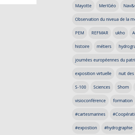
Mayotte
MerIGéo
Nav&
Observation du niveua de la m
PEM
REFMAR
ukho
A
histoire
métiers
hydrogra
journées européennes du patr
exposition virtuelle
nuit des
S-100
Sciences
Shom
visioconférence
formation
#cartesmarines
#Coopérati
#expostion
#hydrographie