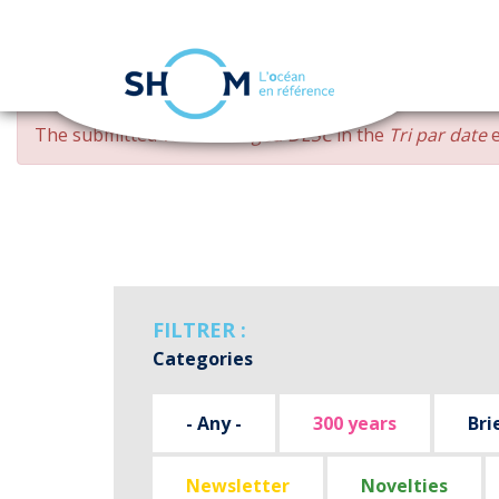
Cookies management panel
Skip
ERROR
The submitted value
changed DESC
in the
Tri par date
e
to
MESSAGE
main
content
FILTRER :
Categories
- Any -
300 years
Bri
Newsletter
Novelties