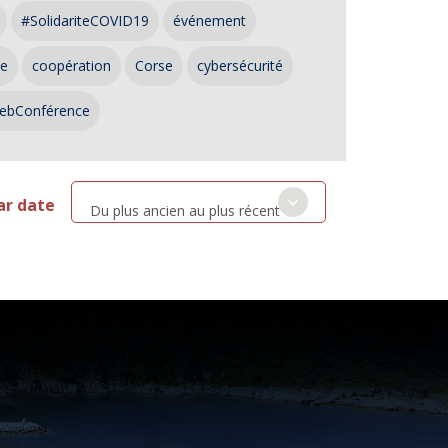
#SolidariteCOVID19
événement
ce
coopération
Corse
cybersécurité
ebConférence
ar date
Du plus ancien au plus récent