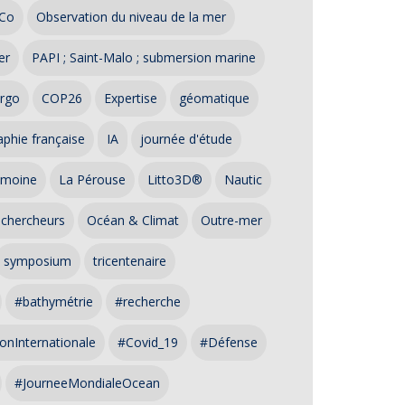
Co
Observation du niveau de la mer
er
PAPI ; Saint-Malo ; submersion marine
rgo
COP26
Expertise
géomatique
phie française
IA
journée d'étude
imoine
La Pérouse
Litto3D®
Nautic
 chercheurs
Océan & Climat
Outre-mer
symposium
tricentenaire
#bathymétrie
#recherche
onInternationale
#Covid_19
#Défense
#JourneeMondialeOcean