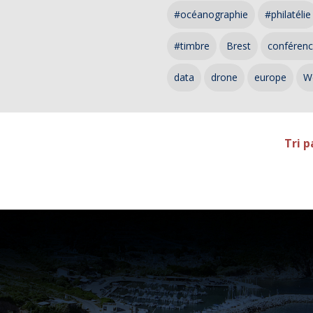
#océanographie
#philatélie
#timbre
Brest
conféren
data
drone
europe
W
Tri p