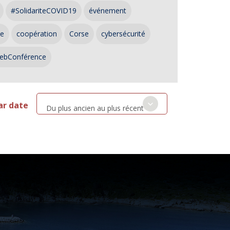
#SolidariteCOVID19
événement
ce
coopération
Corse
cybersécurité
ebConférence
ar date
Du plus ancien au plus récent