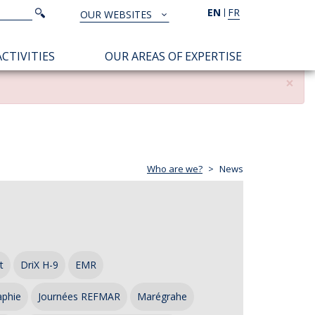
Search
EN
FR
Search
OUR WEBSITES
TOUS
NOS
CTIVITIES
OUR AREAS OF EXPERTISE
SITES
×
Who are we?
News
t
DriX H-9
EMR
aphie
Journées REFMAR
Marégrahe