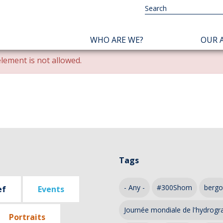
NAVIGATION
WHO ARE WE?
OUR A
PRINCIPALE
lement is not allowed.
Tags
- Any -
#300Shom
bergo
ef
Events
Journée mondiale de l'hydrogr
Portraits