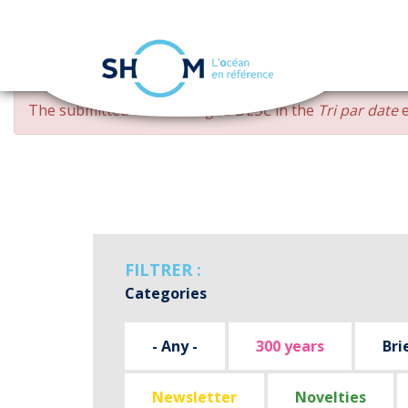
Cookies management panel
Skip
ERROR
The submitted value
changed DESC
in the
Tri par date
e
to
MESSAGE
main
content
FILTRER :
Categories
- Any -
300 years
Bri
Newsletter
Novelties