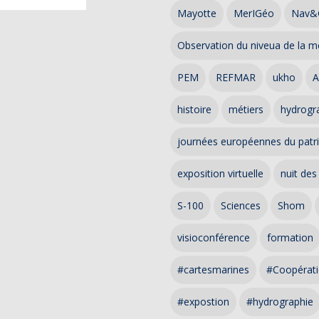
Mayotte
MerIGéo
Nav&
Observation du niveua de la m
PEM
REFMAR
ukho
A
histoire
métiers
hydrogra
journées européennes du patr
exposition virtuelle
nuit des
S-100
Sciences
Shom
visioconférence
formation
#cartesmarines
#Coopérati
#expostion
#hydrographie