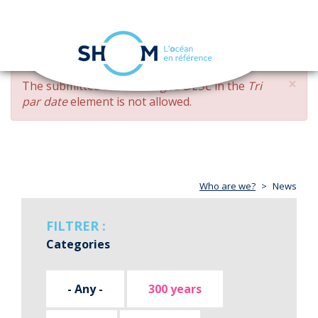
Cookies management panel
Toggle
navigation
Skip
×
ERROR
The submitted value
changed DESC
in the
Tri
to
MESSAGE
par date
element is not allowed.
main
content
Who are we?
News
FILTRER :
Categories
- Any -
300 years