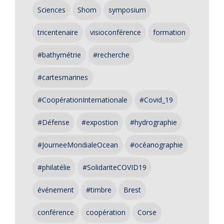
Sciences
Shom
symposium
tricentenaire
visioconférence
formation
#bathymétrie
#recherche
#cartesmarines
#CoopérationInternationale
#Covid_19
#Défense
#expostion
#hydrographie
#JourneeMondialeOcean
#océanographie
#philatélie
#SolidariteCOVID19
événement
#timbre
Brest
conférence
coopération
Corse