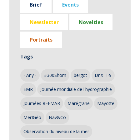
Brief
Events
Newsletter
Novelties
Portraits
Tags
- Any -
#300Shom
bergot
DriX H-9
EMR
Journée mondiale de l'hydrographie
Journées REFMAR
Marégrahe
Mayotte
MerIGéo
Nav&Co
Observation du niveau de la mer