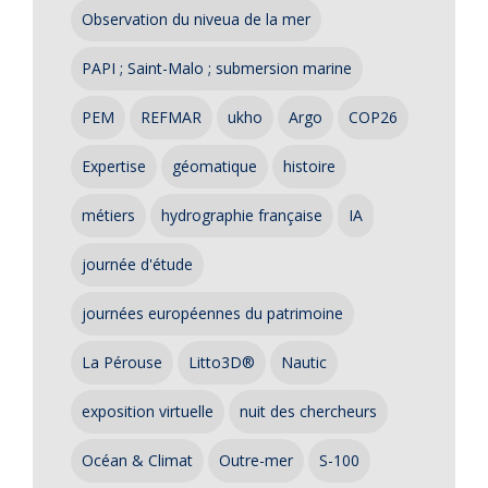
Observation du niveua de la mer
PAPI ; Saint-Malo ; submersion marine
PEM
REFMAR
ukho
Argo
COP26
Expertise
géomatique
histoire
métiers
hydrographie française
IA
journée d'étude
journées européennes du patrimoine
La Pérouse
Litto3D®
Nautic
exposition virtuelle
nuit des chercheurs
Océan & Climat
Outre-mer
S-100