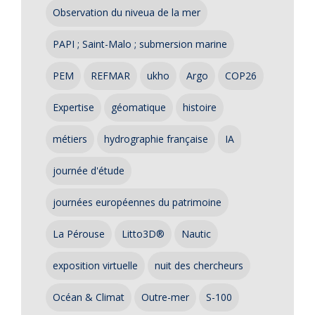
Observation du niveua de la mer
PAPI ; Saint-Malo ; submersion marine
PEM
REFMAR
ukho
Argo
COP26
Expertise
géomatique
histoire
métiers
hydrographie française
IA
journée d'étude
journées européennes du patrimoine
La Pérouse
Litto3D®
Nautic
exposition virtuelle
nuit des chercheurs
Océan & Climat
Outre-mer
S-100