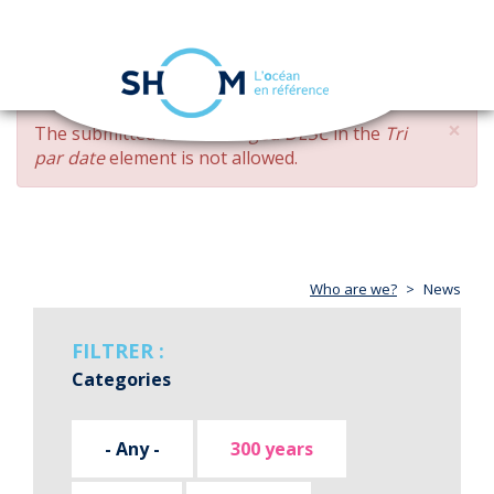
Cookies management panel
Toggle
navigation
Skip
×
ERROR
The submitted value
changed DESC
in the
Tri
to
MESSAGE
par date
element is not allowed.
main
content
Who are we?
News
FILTRER :
Categories
- Any -
300 years