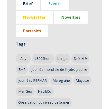
Brief
Events
Newsletter
Novelties
Portraits
Tags
- Any -
#300Shom
bergot
DriX H-9
EMR
Journée mondiale de l'hydrographie
Journées REFMAR
Marégrahe
Mayotte
MerIGéo
Nav&Co
Observation du niveau de la mer