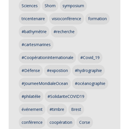
Sciences
Shom
symposium
tricentenaire
visioconférence
formation
#bathymétrie
#recherche
#cartesmarines
#CoopérationInternationale
#Covid_19
#Défense
#expostion
#hydrographie
#JourneeMondialeOcean
#océanographie
#philatélie
#SolidariteCOVID19
événement
#timbre
Brest
conférence
coopération
Corse