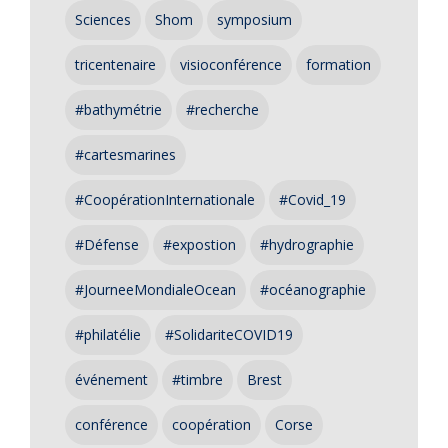
Sciences
Shom
symposium
tricentenaire
visioconférence
formation
#bathymétrie
#recherche
#cartesmarines
#CoopérationInternationale
#Covid_19
#Défense
#expostion
#hydrographie
#JourneeMondialeOcean
#océanographie
#philatélie
#SolidariteCOVID19
événement
#timbre
Brest
conférence
coopération
Corse