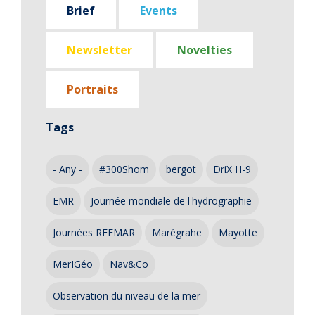
Brief
Events
Newsletter
Novelties
Portraits
Tags
- Any -
#300Shom
bergot
DriX H-9
EMR
Journée mondiale de l'hydrographie
Journées REFMAR
Marégrahe
Mayotte
MerIGéo
Nav&Co
Observation du niveau de la mer