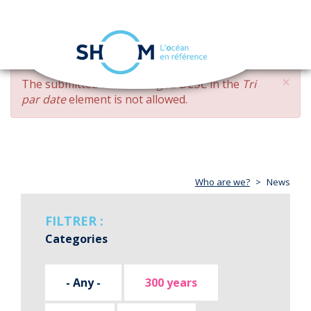
Cookies management panel
Toggle
navigation
Skip
×
ERROR
The submitted value
changed DESC
in the
Tri
to
MESSAGE
par date
element is not allowed.
main
content
Who are we?
News
FILTRER :
Categories
- Any -
300 years