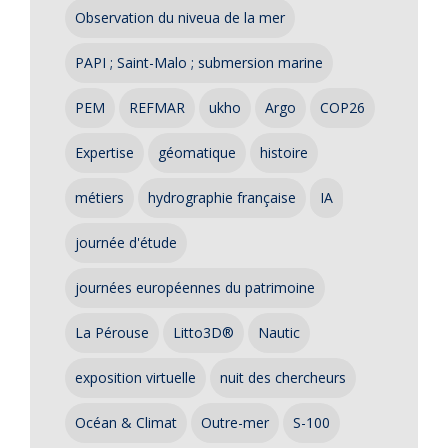
Observation du niveua de la mer
PAPI ; Saint-Malo ; submersion marine
PEM
REFMAR
ukho
Argo
COP26
Expertise
géomatique
histoire
métiers
hydrographie française
IA
journée d'étude
journées européennes du patrimoine
La Pérouse
Litto3D®
Nautic
exposition virtuelle
nuit des chercheurs
Océan & Climat
Outre-mer
S-100