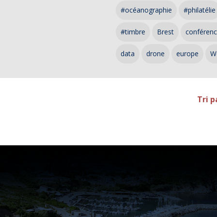
#océanographie
#philatélie
#timbre
Brest
conféren
data
drone
europe
W
Tri p