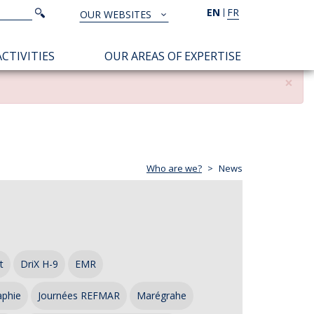
Search
EN
FR
Search
OUR WEBSITES
TOUS
NOS
CTIVITIES
OUR AREAS OF EXPERTISE
SITES
×
Who are we?
News
t
DriX H-9
EMR
aphie
Journées REFMAR
Marégrahe