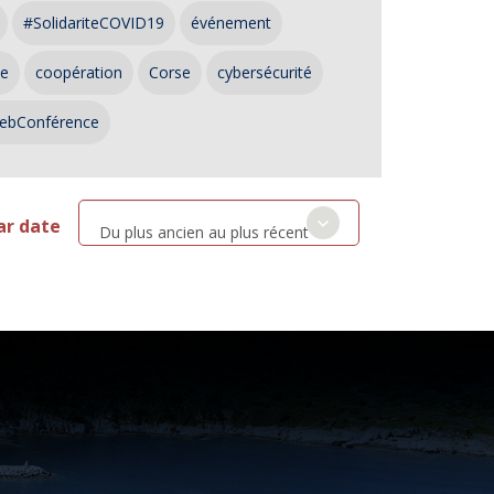
#SolidariteCOVID19
événement
ce
coopération
Corse
cybersécurité
ebConférence
ar date
Du plus ancien au plus récent