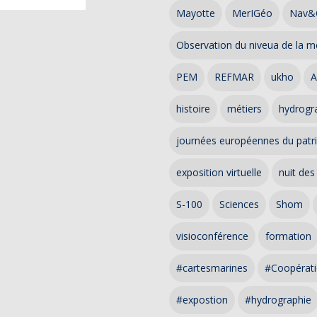
Mayotte
MerIGéo
Nav&
Observation du niveua de la m
PEM
REFMAR
ukho
A
histoire
métiers
hydrogra
journées européennes du patr
exposition virtuelle
nuit des
S-100
Sciences
Shom
visioconférence
formation
#cartesmarines
#Coopérati
#expostion
#hydrographie