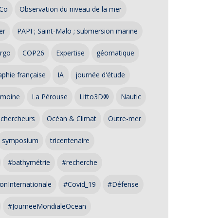
Co
Observation du niveau de la mer
er
PAPI ; Saint-Malo ; submersion marine
rgo
COP26
Expertise
géomatique
phie française
IA
journée d'étude
imoine
La Pérouse
Litto3D®
Nautic
 chercheurs
Océan & Climat
Outre-mer
symposium
tricentenaire
#bathymétrie
#recherche
onInternationale
#Covid_19
#Défense
#JourneeMondialeOcean