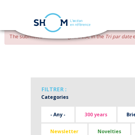
Cookies management panel
Skip
ERROR
The submitted value
changed DESC
in the
Tri par date
e
to
MESSAGE
main
content
FILTRER :
Categories
- Any -
300 years
Bri
Newsletter
Novelties