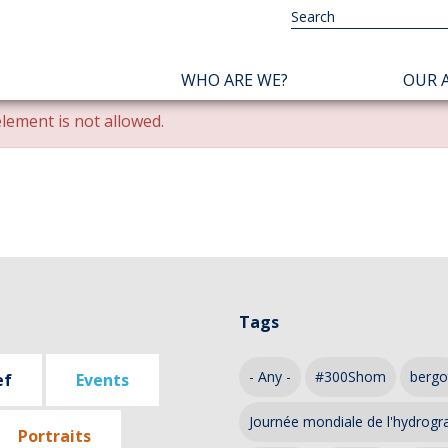
NAVIGATION
WHO ARE WE?
OUR A
PRINCIPALE
lement is not allowed.
Tags
- Any -
#300Shom
bergo
ef
Events
Journée mondiale de l'hydrogr
Portraits