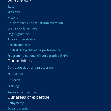
NAVIGATION
Who are we?
PRINCIPALE
Statut
Missions
Histoire
Gouvernance / Conseil d’administration
Les rapports annuels
Organigramme
Actes administratifs
Certification ISO
Contrat d’objectifs et de performance
Programme national d'hydrographie (PNH)
Our activities
Data acquisition and processing
Production
Diffusion
Training
Research and innovation
Our areas of expertise
Bathymetry
Oceanography