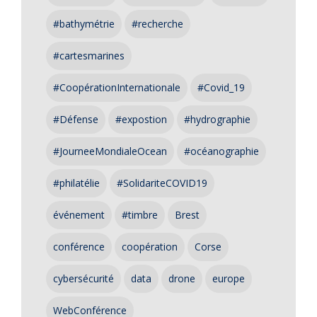
#bathymétrie
#recherche
#cartesmarines
#CoopérationInternationale
#Covid_19
#Défense
#expostion
#hydrographie
#JourneeMondialeOcean
#océanographie
#philatélie
#SolidariteCOVID19
événement
#timbre
Brest
conférence
coopération
Corse
cybersécurité
data
drone
europe
WebConférence