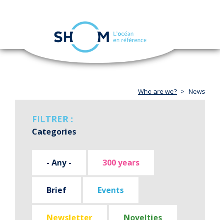
Cookies management panel
Toggle
navigation
Skip
to
main
content
Who are we?
News
FILTRER :
Categories
- Any -
300 years
Brief
Events
Newsletter
Novelties