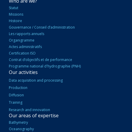
NAVIGATION
Who are we?
PRINCIPALE
Statut
Missions
Histoire
Gouvernance / Conseil d’administration
Les rapports annuels
Organigramme
Actes administratifs
Certification ISO
Contrat d’objectifs et de performance
Programme national d'hydrographie (PNH)
Our activities
Data acquisition and processing
Production
Diffusion
Training
Research and innovation
Our areas of expertise
Bathymetry
Oceanography