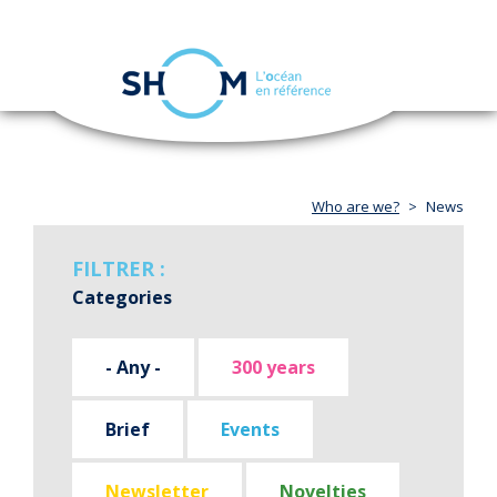
Cookies management panel
Toggle
navigation
Skip
to
main
content
Who are we?
News
FILTRER :
Categories
- Any -
300 years
Brief
Events
Newsletter
Novelties