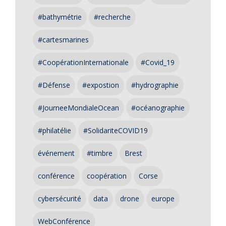
#bathymétrie
#recherche
#cartesmarines
#CoopérationInternationale
#Covid_19
#Défense
#expostion
#hydrographie
#JourneeMondialeOcean
#océanographie
#philatélie
#SolidariteCOVID19
événement
#timbre
Brest
conférence
coopération
Corse
cybersécurité
data
drone
europe
WebConférence