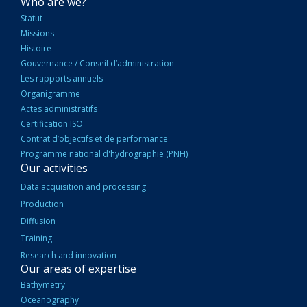
NAVIGATION
Who are we?
PRINCIPALE
Statut
Missions
Histoire
Gouvernance / Conseil d’administration
Les rapports annuels
Organigramme
Actes administratifs
Certification ISO
Contrat d’objectifs et de performance
Programme national d'hydrographie (PNH)
Our activities
Data acquisition and processing
Production
Diffusion
Training
Research and innovation
Our areas of expertise
Bathymetry
Oceanography