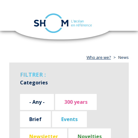
Cookies management panel
Toggle
navigation
Skip
to
main
content
Who are we?
News
FILTRER :
Categories
- Any -
300 years
Brief
Events
Newsletter
Novelties