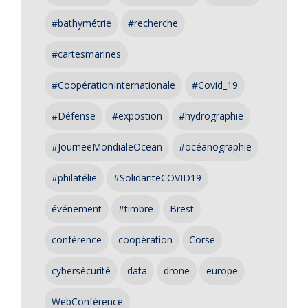
#bathymétrie
#recherche
#cartesmarines
#CoopérationInternationale
#Covid_19
#Défense
#expostion
#hydrographie
#JourneeMondialeOcean
#océanographie
#philatélie
#SolidariteCOVID19
événement
#timbre
Brest
conférence
coopération
Corse
cybersécurité
data
drone
europe
WebConférence