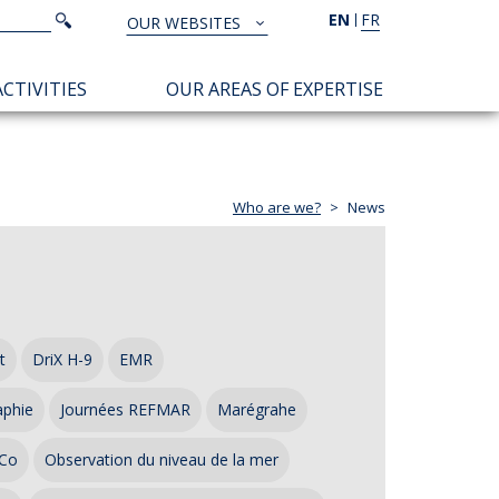
Search
EN
FR
Search
OUR WEBSITES
TOUS
NOS
CTIVITIES
OUR AREAS OF EXPERTISE
SITES
Who are we?
News
t
DriX H-9
EMR
aphie
Journées REFMAR
Marégrahe
Co
Observation du niveau de la mer