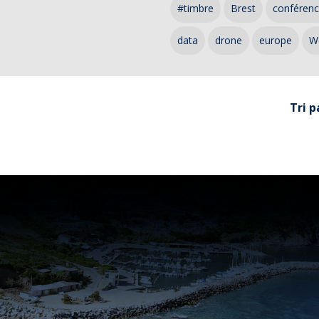
#timbre
Brest
conféren
data
drone
europe
W
Tri p