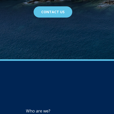
CONTACT US
NAVIGATION
Who are we?