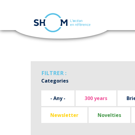
Cookies management panel
Skip
to
main
content
FILTRER :
Categories
- Any -
300 years
Bri
Newsletter
Novelties