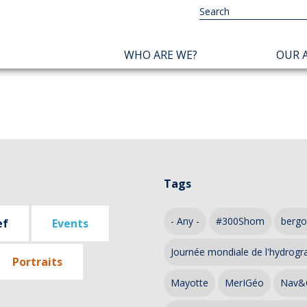
NAVIGATION
WHO ARE WE?
OUR A
PRINCIPALE
Tags
- Any -
#300Shom
bergo
ef
Events
Journée mondiale de l'hydrogr
Portraits
Mayotte
MerIGéo
Nav&