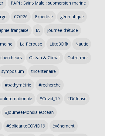
er
PAPI ; Saint-Malo ; submersion marine
rgo
COP26
Expertise
géomatique
phie française
IA
journée d'étude
imoine
La Pérouse
Litto3D®
Nautic
 chercheurs
Océan & Climat
Outre-mer
symposium
tricentenaire
#bathymétrie
#recherche
onInternationale
#Covid_19
#Défense
#JourneeMondialeOcean
#SolidariteCOVID19
événement