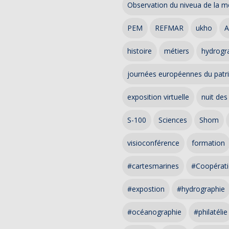
Observation du niveua de la m
PEM
REFMAR
ukho
A
histoire
métiers
hydrogra
journées européennes du patr
exposition virtuelle
nuit des
S-100
Sciences
Shom
visioconférence
formation
#cartesmarines
#Coopérati
#expostion
#hydrographie
#océanographie
#philatélie