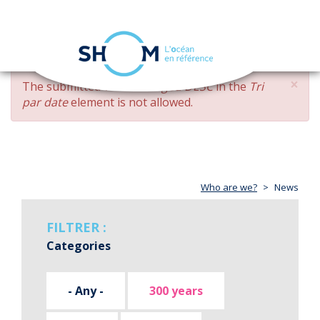
Cookies management panel
Toggle
navigation
Skip
×
ERROR
The submitted value
changed DESC
in the
Tri
to
MESSAGE
par date
element is not allowed.
main
content
Who are we?
News
FILTRER :
Categories
- Any -
300 years