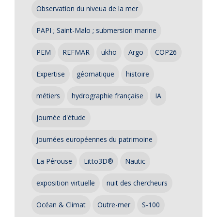
Observation du niveua de la mer
PAPI ; Saint-Malo ; submersion marine
PEM
REFMAR
ukho
Argo
COP26
Expertise
géomatique
histoire
métiers
hydrographie française
IA
journée d'étude
journées européennes du patrimoine
La Pérouse
Litto3D®
Nautic
exposition virtuelle
nuit des chercheurs
Océan & Climat
Outre-mer
S-100