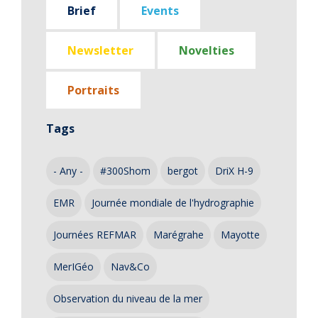
Brief
Events
Newsletter
Novelties
Portraits
Tags
- Any -
#300Shom
bergot
DriX H-9
EMR
Journée mondiale de l'hydrographie
Journées REFMAR
Marégrahe
Mayotte
MerIGéo
Nav&Co
Observation du niveau de la mer