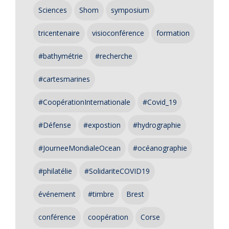
Sciences
Shom
symposium
tricentenaire
visioconférence
formation
#bathymétrie
#recherche
#cartesmarines
#CoopérationInternationale
#Covid_19
#Défense
#expostion
#hydrographie
#JourneeMondialeOcean
#océanographie
#philatélie
#SolidariteCOVID19
événement
#timbre
Brest
conférence
coopération
Corse