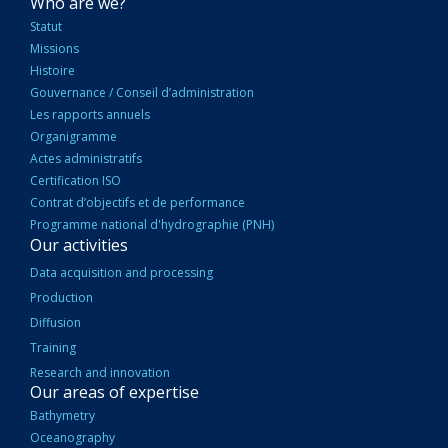
NAVIGATION
Who are we?
PRINCIPALE
Statut
Missions
Histoire
Gouvernance / Conseil d’administration
Les rapports annuels
Organigramme
Actes administratifs
Certification ISO
Contrat d’objectifs et de performance
Programme national d'hydrographie (PNH)
Our activities
Data acquisition and processing
Production
Diffusion
Training
Research and innovation
Our areas of expertise
Bathymetry
Oceanography