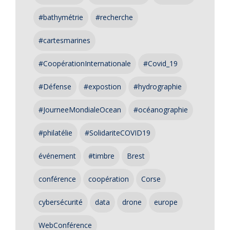
#bathymétrie
#recherche
#cartesmarines
#CoopérationInternationale
#Covid_19
#Défense
#expostion
#hydrographie
#JourneeMondialeOcean
#océanographie
#philatélie
#SolidariteCOVID19
événement
#timbre
Brest
conférence
coopération
Corse
cybersécurité
data
drone
europe
WebConférence