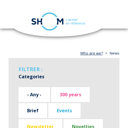
Cookies management panel
Toggle
navigation
Skip
to
main
content
Who are we?
News
FILTRER :
Categories
- Any -
300 years
Brief
Events
Newsletter
Novelties