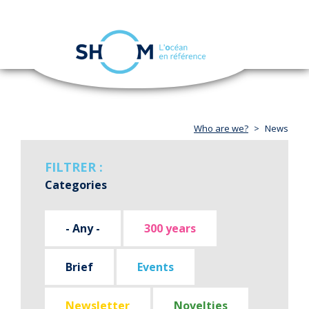
Cookies management panel
Toggle
navigation
Skip
to
main
content
Who are we?
News
FILTRER :
Categories
- Any -
300 years
Brief
Events
Newsletter
Novelties