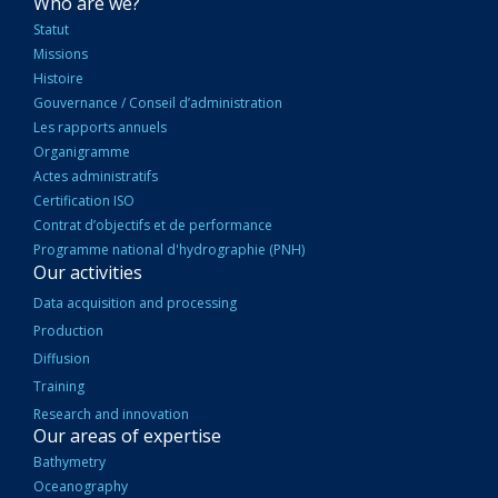
NAVIGATION
Who are we?
PRINCIPALE
Statut
Missions
Histoire
Gouvernance / Conseil d’administration
Les rapports annuels
Organigramme
Actes administratifs
Certification ISO
Contrat d’objectifs et de performance
Programme national d'hydrographie (PNH)
Our activities
Data acquisition and processing
Production
Diffusion
Training
Research and innovation
Our areas of expertise
Bathymetry
Oceanography