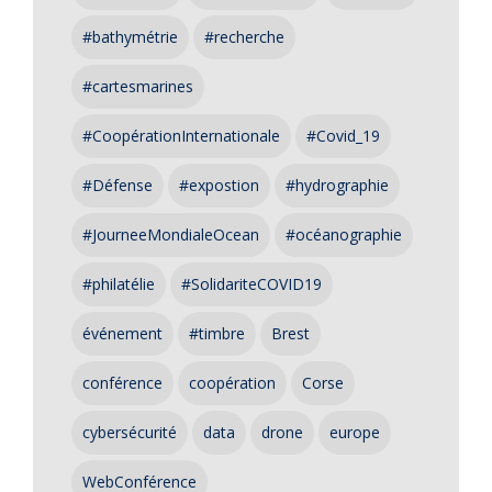
#bathymétrie
#recherche
#cartesmarines
#CoopérationInternationale
#Covid_19
#Défense
#expostion
#hydrographie
#JourneeMondialeOcean
#océanographie
#philatélie
#SolidariteCOVID19
événement
#timbre
Brest
conférence
coopération
Corse
cybersécurité
data
drone
europe
WebConférence