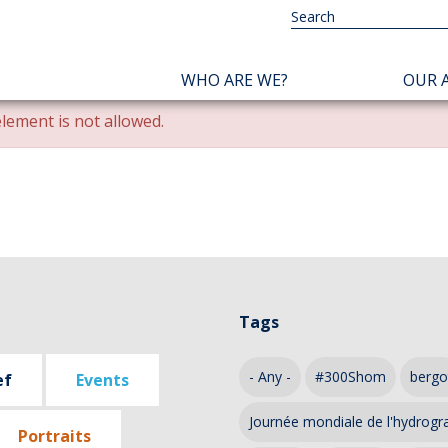
NAVIGATION
WHO ARE WE?
OUR A
PRINCIPALE
lement is not allowed.
Tags
- Any -
#300Shom
bergo
ef
Events
Journée mondiale de l'hydrogr
Portraits