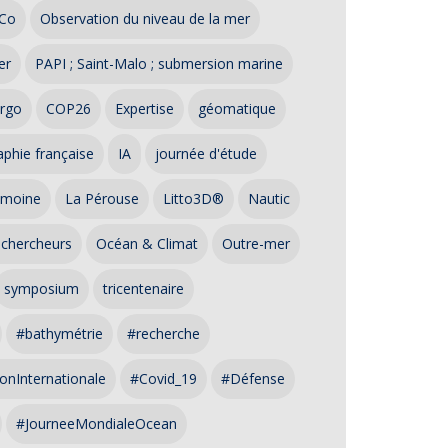
Co
Observation du niveau de la mer
er
PAPI ; Saint-Malo ; submersion marine
rgo
COP26
Expertise
géomatique
phie française
IA
journée d'étude
imoine
La Pérouse
Litto3D®
Nautic
 chercheurs
Océan & Climat
Outre-mer
symposium
tricentenaire
#bathymétrie
#recherche
onInternationale
#Covid_19
#Défense
#JourneeMondialeOcean