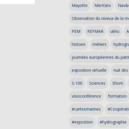
Mayotte
MerIGéo
Nav&
Observation du niveua de la m
PEM
REFMAR
ukho
A
histoire
métiers
hydrogra
journées européennes du patr
exposition virtuelle
nuit des
S-100
Sciences
Shom
visioconférence
formation
#cartesmarines
#Coopérati
#expostion
#hydrographie