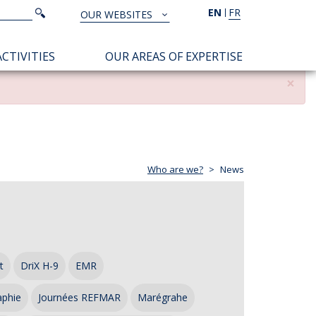
Search
EN
FR
Search
OUR WEBSITES
TOUS
NOS
CTIVITIES
OUR AREAS OF EXPERTISE
SITES
×
Who are we?
News
t
DriX H-9
EMR
aphie
Journées REFMAR
Marégrahe