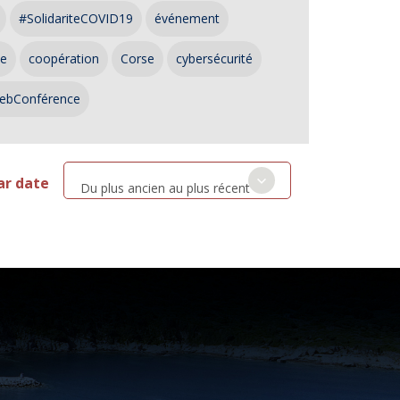
#SolidariteCOVID19
événement
ce
coopération
Corse
cybersécurité
ebConférence
ar date
Du plus ancien au plus récent