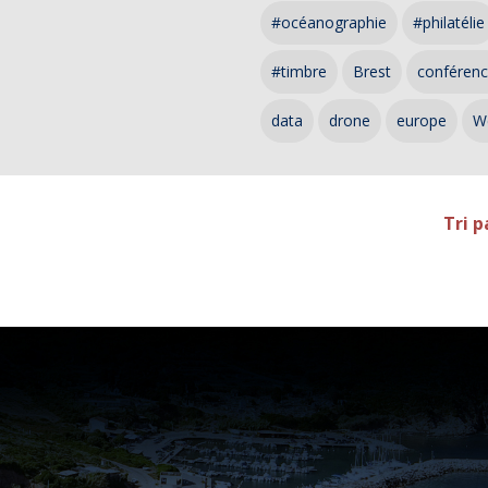
#océanographie
#philatélie
#timbre
Brest
conféren
data
drone
europe
W
Tri p