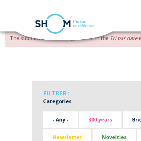
Cookies management panel
Skip
ERROR
The submitted value
changed DESC
in the
Tri par date
e
to
MESSAGE
main
content
FILTRER :
Categories
- Any -
300 years
Bri
Newsletter
Novelties