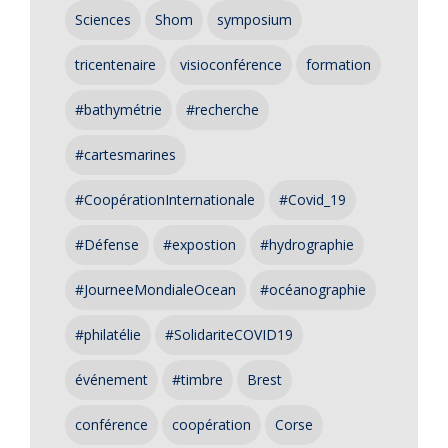
Sciences
Shom
symposium
tricentenaire
visioconférence
formation
#bathymétrie
#recherche
#cartesmarines
#CoopérationInternationale
#Covid_19
#Défense
#expostion
#hydrographie
#JourneeMondialeOcean
#océanographie
#philatélie
#SolidariteCOVID19
événement
#timbre
Brest
conférence
coopération
Corse