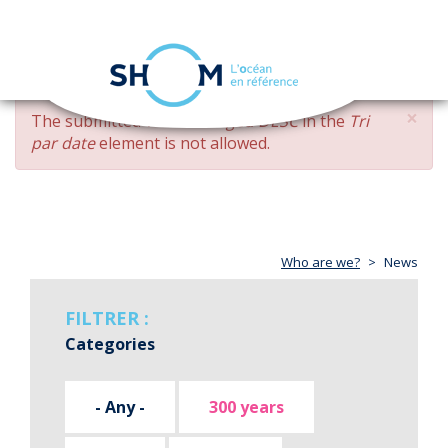
Cookies management panel
Toggle
navigation
Skip
×
ERROR
The submitted value
changed DESC
in the
Tri
to
MESSAGE
par date
element is not allowed.
main
content
Who are we?
News
FILTRER :
Categories
- Any -
300 years