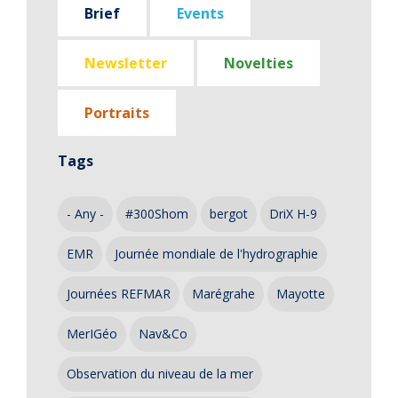
Brief
Events
Newsletter
Novelties
Portraits
Tags
- Any -
#300Shom
bergot
DriX H-9
EMR
Journée mondiale de l'hydrographie
Journées REFMAR
Marégrahe
Mayotte
MerIGéo
Nav&Co
Observation du niveau de la mer