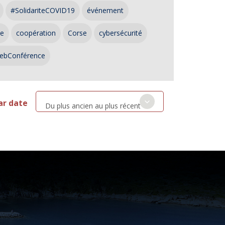
#SolidariteCOVID19
événement
ce
coopération
Corse
cybersécurité
ebConférence
ar date
Du plus ancien au plus récent