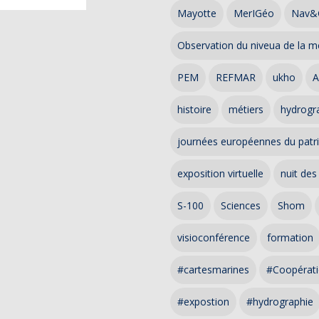
Mayotte
MerIGéo
Nav&
Observation du niveua de la m
PEM
REFMAR
ukho
A
histoire
métiers
hydrogra
journées européennes du patr
exposition virtuelle
nuit des
S-100
Sciences
Shom
visioconférence
formation
#cartesmarines
#Coopérati
#expostion
#hydrographie