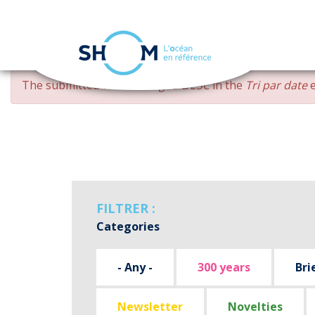
Cookies management panel
Skip
ERROR
The submitted value
changed DESC
in the
Tri par date
e
to
MESSAGE
main
content
FILTRER :
Categories
- Any -
300 years
Bri
Newsletter
Novelties