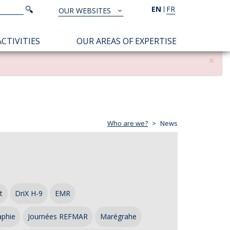
Search
EN
FR
Search
OUR WEBSITES
TOUS
NOS
CTIVITIES
OUR AREAS OF EXPERTISE
SITES
×
Who are we?
News
t
DriX H-9
EMR
aphie
Journées REFMAR
Marégrahe