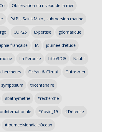
Co
Observation du niveau de la mer
er
PAPI ; Saint-Malo ; submersion marine
rgo
COP26
Expertise
géomatique
phie française
IA
journée d'étude
imoine
La Pérouse
Litto3D®
Nautic
 chercheurs
Océan & Climat
Outre-mer
symposium
tricentenaire
#bathymétrie
#recherche
onInternationale
#Covid_19
#Défense
#JourneeMondialeOcean