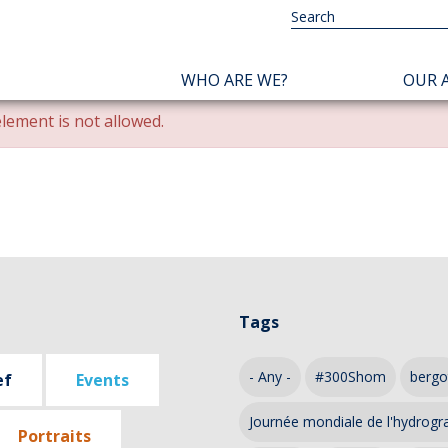
NAVIGATION
WHO ARE WE?
OUR A
PRINCIPALE
lement is not allowed.
Tags
- Any -
#300Shom
bergo
ef
Events
Journée mondiale de l'hydrogr
Portraits