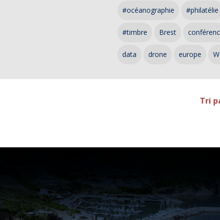
#océanographie
#philatélie
#timbre
Brest
conféren
data
drone
europe
W
Tri p