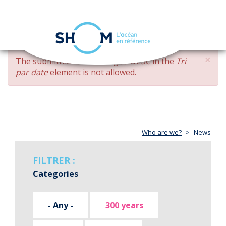
Cookies management panel
Toggle
navigation
Skip
×
ERROR
The submitted value
changed DESC
in the
Tri
to
MESSAGE
par date
element is not allowed.
main
content
Who are we?
News
FILTRER :
Categories
- Any -
300 years