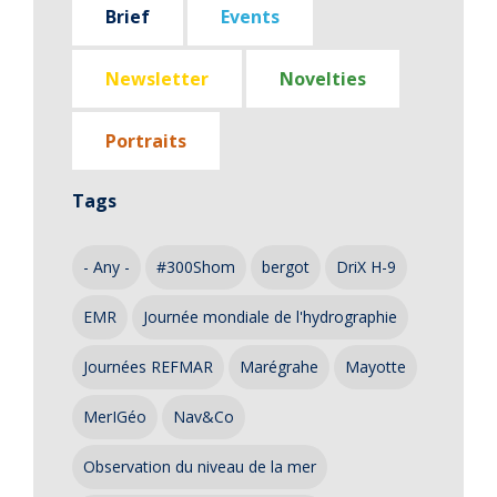
Brief
Events
Newsletter
Novelties
Portraits
Tags
- Any -
#300Shom
bergot
DriX H-9
EMR
Journée mondiale de l'hydrographie
Journées REFMAR
Marégrahe
Mayotte
MerIGéo
Nav&Co
Observation du niveau de la mer