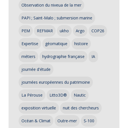
Observation du niveua de la mer
PAPI ; Saint-Malo ; submersion marine
PEM
REFMAR
ukho
Argo
COP26
Expertise
géomatique
histoire
métiers
hydrographie française
IA
journée d'étude
journées européennes du patrimoine
La Pérouse
Litto3D®
Nautic
exposition virtuelle
nuit des chercheurs
Océan & Climat
Outre-mer
S-100