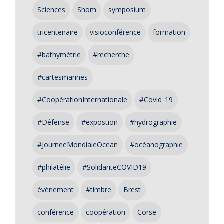
Sciences
Shom
symposium
tricentenaire
visioconférence
formation
#bathymétrie
#recherche
#cartesmarines
#CoopérationInternationale
#Covid_19
#Défense
#expostion
#hydrographie
#JourneeMondialeOcean
#océanographie
#philatélie
#SolidariteCOVID19
événement
#timbre
Brest
conférence
coopération
Corse