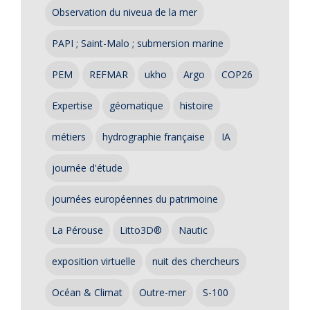
Observation du niveua de la mer
PAPI ; Saint-Malo ; submersion marine
PEM
REFMAR
ukho
Argo
COP26
Expertise
géomatique
histoire
métiers
hydrographie française
IA
journée d'étude
journées européennes du patrimoine
La Pérouse
Litto3D®
Nautic
exposition virtuelle
nuit des chercheurs
Océan & Climat
Outre-mer
S-100