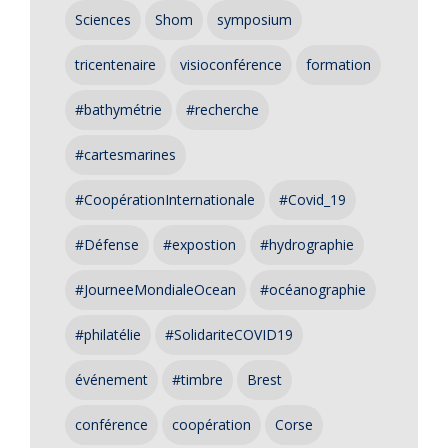
Sciences
Shom
symposium
tricentenaire
visioconférence
formation
#bathymétrie
#recherche
#cartesmarines
#CoopérationInternationale
#Covid_19
#Défense
#expostion
#hydrographie
#JourneeMondialeOcean
#océanographie
#philatélie
#SolidariteCOVID19
événement
#timbre
Brest
conférence
coopération
Corse