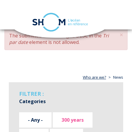
Cookies management panel
Toggle
navigation
Skip
×
ERROR
The submitted value
changed DESC
in the
Tri
to
MESSAGE
par date
element is not allowed.
main
content
Who are we?
News
FILTRER :
Categories
- Any -
300 years