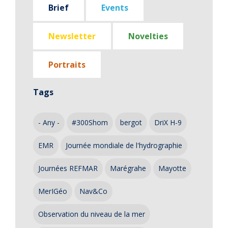
Brief
Events
Newsletter
Novelties
Portraits
Tags
- Any -
#300Shom
bergot
DriX H-9
EMR
Journée mondiale de l'hydrographie
Journées REFMAR
Marégrahe
Mayotte
MerIGéo
Nav&Co
Observation du niveau de la mer