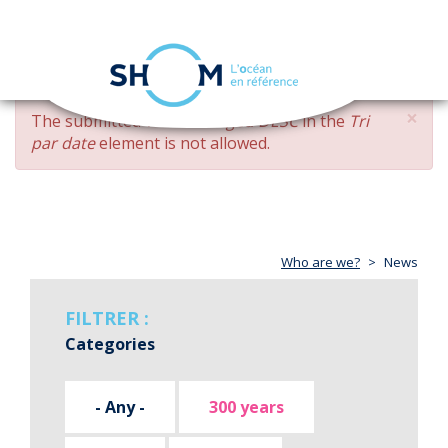
Cookies management panel
Toggle
navigation
Skip
×
ERROR
The submitted value
changed DESC
in the
Tri
to
MESSAGE
par date
element is not allowed.
main
content
Who are we?
News
FILTRER :
Categories
- Any -
300 years