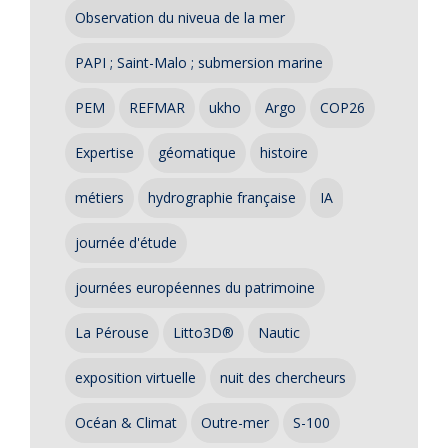
Observation du niveua de la mer
PAPI ; Saint-Malo ; submersion marine
PEM
REFMAR
ukho
Argo
COP26
Expertise
géomatique
histoire
métiers
hydrographie française
IA
journée d'étude
journées européennes du patrimoine
La Pérouse
Litto3D®
Nautic
exposition virtuelle
nuit des chercheurs
Océan & Climat
Outre-mer
S-100