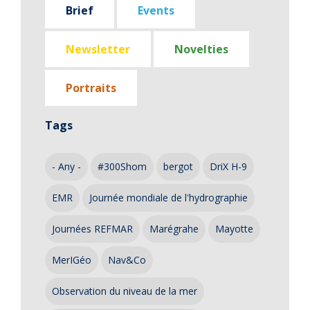
Brief
Events
Newsletter
Novelties
Portraits
Tags
- Any -
#300Shom
bergot
DriX H-9
EMR
Journée mondiale de l'hydrographie
Journées REFMAR
Marégrahe
Mayotte
MerIGéo
Nav&Co
Observation du niveau de la mer