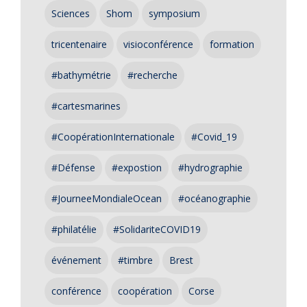
Sciences
Shom
symposium
tricentenaire
visioconférence
formation
#bathymétrie
#recherche
#cartesmarines
#CoopérationInternationale
#Covid_19
#Défense
#expostion
#hydrographie
#JourneeMondialeOcean
#océanographie
#philatélie
#SolidariteCOVID19
événement
#timbre
Brest
conférence
coopération
Corse