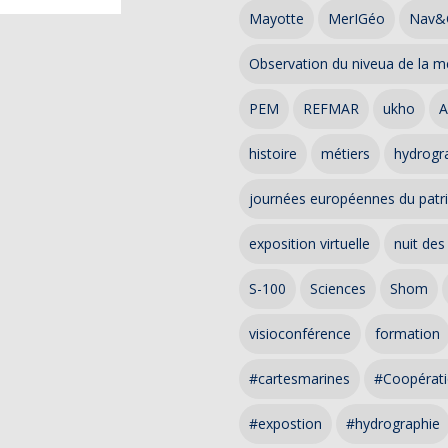
Mayotte
MerIGéo
Nav&
Observation du niveua de la m
PEM
REFMAR
ukho
A
histoire
métiers
hydrogra
journées européennes du patr
exposition virtuelle
nuit des
S-100
Sciences
Shom
visioconférence
formation
#cartesmarines
#Coopérati
#expostion
#hydrographie