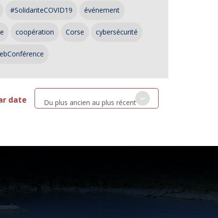
#SolidariteCOVID19
événement
ce
coopération
Corse
cybersécurité
ebConférence
ar date
Du plus ancien au plus récent