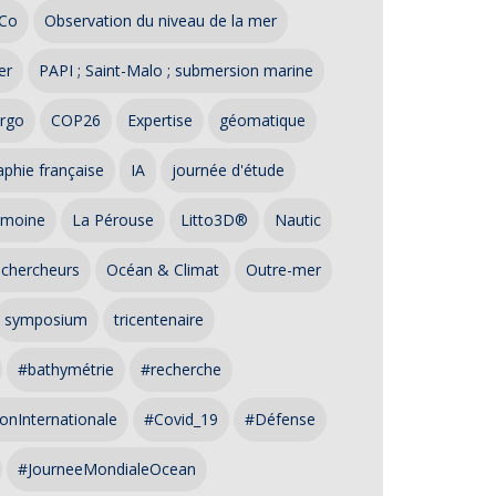
Co
Observation du niveau de la mer
er
PAPI ; Saint-Malo ; submersion marine
rgo
COP26
Expertise
géomatique
phie française
IA
journée d'étude
imoine
La Pérouse
Litto3D®
Nautic
 chercheurs
Océan & Climat
Outre-mer
symposium
tricentenaire
#bathymétrie
#recherche
onInternationale
#Covid_19
#Défense
#JourneeMondialeOcean