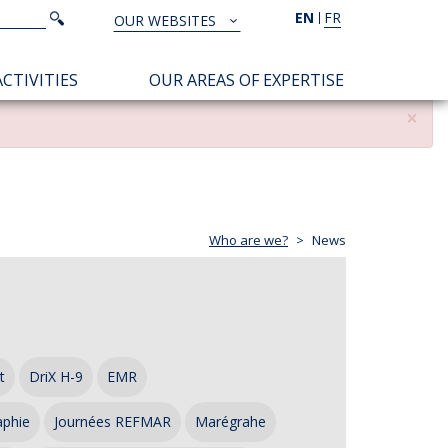
Search
EN
FR
Search
OUR WEBSITES
TOUS
NOS
CTIVITIES
OUR AREAS OF EXPERTISE
SITES
×
Who are we?
News
t
DriX H-9
EMR
aphie
Journées REFMAR
Marégrahe