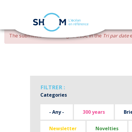
Cookies management panel
Skip
ERROR
The submitted value
changed DESC
in the
Tri par date
e
to
MESSAGE
main
content
FILTRER :
Categories
- Any -
300 years
Bri
Newsletter
Novelties