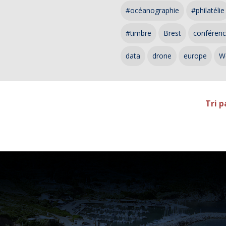
#océanographie
#philatélie
#timbre
Brest
conféren
data
drone
europe
W
Tri p