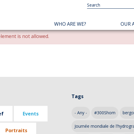
NAVIGATION
WHO ARE WE?
OUR A
PRINCIPALE
lement is not allowed.
Tags
- Any -
#300Shom
bergo
ef
Events
Journée mondiale de l'hydrogr
Portraits