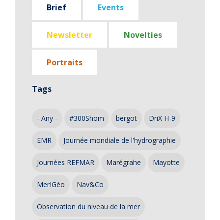
Brief
Events
Newsletter
Novelties
Portraits
Tags
- Any -
#300Shom
bergot
DriX H-9
EMR
Journée mondiale de l'hydrographie
Journées REFMAR
Marégrahe
Mayotte
MerIGéo
Nav&Co
Observation du niveau de la mer