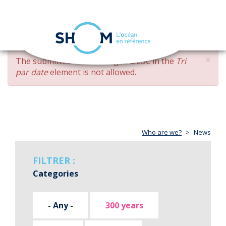
Cookies management panel
Toggle
navigation
Skip
×
ERROR
The submitted value
changed DESC
in the
Tri
to
MESSAGE
par date
element is not allowed.
main
content
Who are we?
News
FILTRER :
Categories
- Any -
300 years