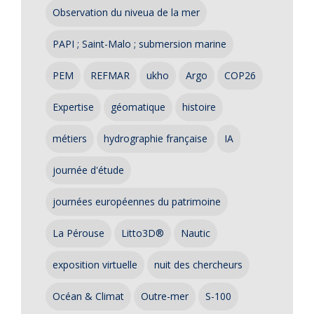
Observation du niveua de la mer
PAPI ; Saint-Malo ; submersion marine
PEM
REFMAR
ukho
Argo
COP26
Expertise
géomatique
histoire
métiers
hydrographie française
IA
journée d'étude
journées européennes du patrimoine
La Pérouse
Litto3D®
Nautic
exposition virtuelle
nuit des chercheurs
Océan & Climat
Outre-mer
S-100