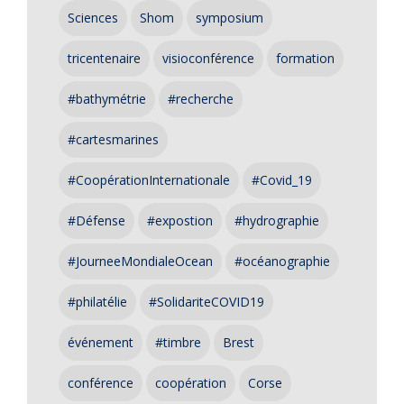
Sciences
Shom
symposium
tricentenaire
visioconférence
formation
#bathymétrie
#recherche
#cartesmarines
#CoopérationInternationale
#Covid_19
#Défense
#expostion
#hydrographie
#JourneeMondialeOcean
#océanographie
#philatélie
#SolidariteCOVID19
événement
#timbre
Brest
conférence
coopération
Corse