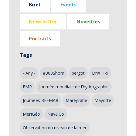
Brief
Events
Newsletter
Novelties
Portraits
Tags
- Any -
#300Shom
bergot
DriX H-9
EMR
Journée mondiale de l'hydrographie
Journées REFMAR
Marégrahe
Mayotte
MerIGéo
Nav&Co
Observation du niveau de la mer