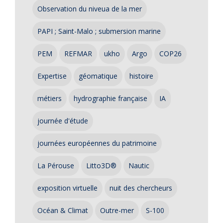
Observation du niveua de la mer
PAPI ; Saint-Malo ; submersion marine
PEM
REFMAR
ukho
Argo
COP26
Expertise
géomatique
histoire
métiers
hydrographie française
IA
journée d'étude
journées européennes du patrimoine
La Pérouse
Litto3D®
Nautic
exposition virtuelle
nuit des chercheurs
Océan & Climat
Outre-mer
S-100