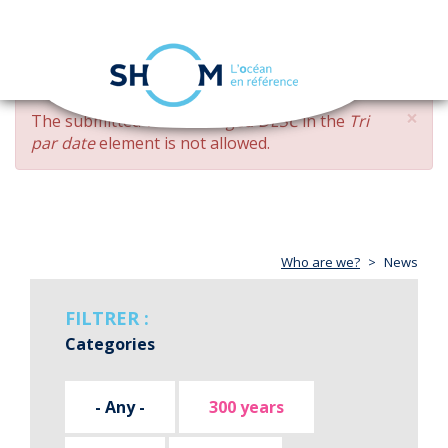
Cookies management panel
Toggle
navigation
Skip
×
ERROR
The submitted value
changed DESC
in the
Tri
to
MESSAGE
par date
element is not allowed.
main
content
Who are we?
News
FILTRER :
Categories
- Any -
300 years