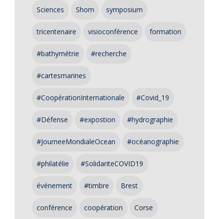
Sciences
Shom
symposium
tricentenaire
visioconférence
formation
#bathymétrie
#recherche
#cartesmarines
#CoopérationInternationale
#Covid_19
#Défense
#expostion
#hydrographie
#JourneeMondialeOcean
#océanographie
#philatélie
#SolidariteCOVID19
événement
#timbre
Brest
conférence
coopération
Corse