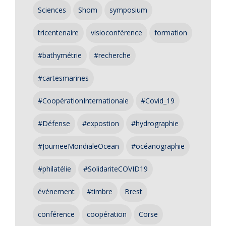
Sciences
Shom
symposium
tricentenaire
visioconférence
formation
#bathymétrie
#recherche
#cartesmarines
#CoopérationInternationale
#Covid_19
#Défense
#expostion
#hydrographie
#JourneeMondialeOcean
#océanographie
#philatélie
#SolidariteCOVID19
événement
#timbre
Brest
conférence
coopération
Corse