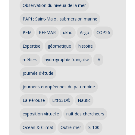
Observation du niveua de la mer
PAPI ; Saint-Malo ; submersion marine
PEM
REFMAR
ukho
Argo
COP26
Expertise
géomatique
histoire
métiers
hydrographie française
IA
journée d'étude
journées européennes du patrimoine
La Pérouse
Litto3D®
Nautic
exposition virtuelle
nuit des chercheurs
Océan & Climat
Outre-mer
S-100