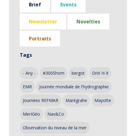
Brief
Events
Newsletter
Novelties
Portraits
Tags
- Any -
#300Shom
bergot
DriX H-9
EMR
Journée mondiale de l'hydrographie
Journées REFMAR
Marégrahe
Mayotte
MerIGéo
Nav&Co
Observation du niveau de la mer