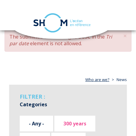
Cookies management panel
Toggle
navigation
Skip
×
ERROR
The submitted value
changed DESC
in the
Tri
to
MESSAGE
par date
element is not allowed.
main
content
Who are we?
News
FILTRER :
Categories
- Any -
300 years