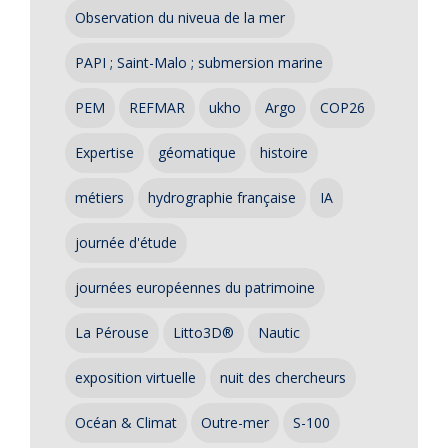
Observation du niveua de la mer
PAPI ; Saint-Malo ; submersion marine
PEM
REFMAR
ukho
Argo
COP26
Expertise
géomatique
histoire
métiers
hydrographie française
IA
journée d'étude
journées européennes du patrimoine
La Pérouse
Litto3D®
Nautic
exposition virtuelle
nuit des chercheurs
Océan & Climat
Outre-mer
S-100