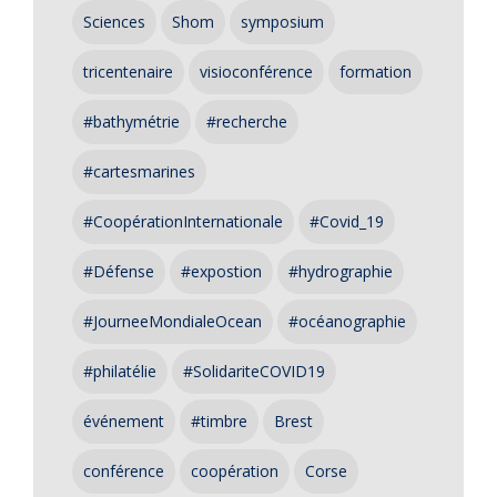
Sciences
Shom
symposium
tricentenaire
visioconférence
formation
#bathymétrie
#recherche
#cartesmarines
#CoopérationInternationale
#Covid_19
#Défense
#expostion
#hydrographie
#JourneeMondialeOcean
#océanographie
#philatélie
#SolidariteCOVID19
événement
#timbre
Brest
conférence
coopération
Corse