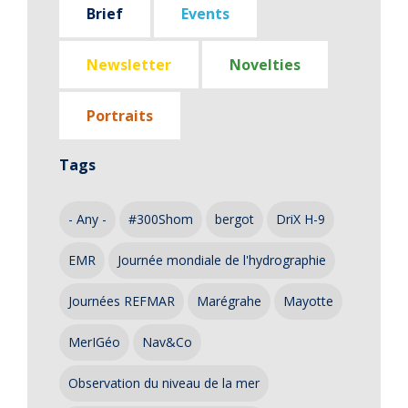
Brief
Events
Newsletter
Novelties
Portraits
Tags
- Any -
#300Shom
bergot
DriX H-9
EMR
Journée mondiale de l'hydrographie
Journées REFMAR
Marégrahe
Mayotte
MerIGéo
Nav&Co
Observation du niveau de la mer