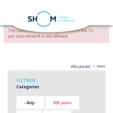
Cookies management panel
Toggle
navigation
Skip
×
ERROR
The submitted value
changed DESC
in the
Tri
to
MESSAGE
par date
element is not allowed.
main
content
Who are we?
News
FILTRER :
Categories
- Any -
300 years