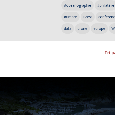
#océanographie
#philatélie
#timbre
Brest
conféren
data
drone
europe
W
Tri p