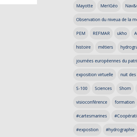
Mayotte
MerIGéo
Nav&
Observation du niveua de la m
PEM
REFMAR
ukho
A
histoire
métiers
hydrogra
journées européennes du patr
exposition virtuelle
nuit des
S-100
Sciences
Shom
visioconférence
formation
#cartesmarines
#Coopérati
#expostion
#hydrographie