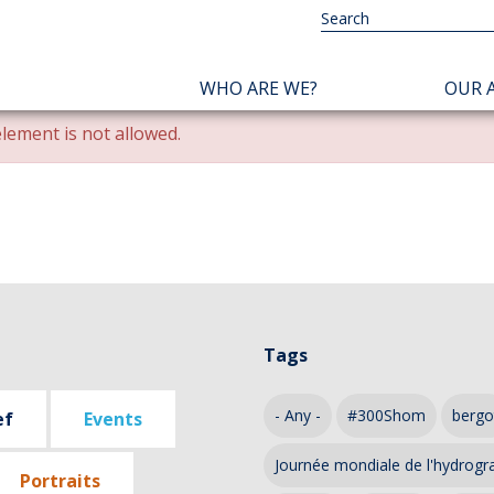
NAVIGATION
WHO ARE WE?
OUR A
PRINCIPALE
lement is not allowed.
Tags
- Any -
#300Shom
bergo
ef
Events
Journée mondiale de l'hydrogr
Portraits