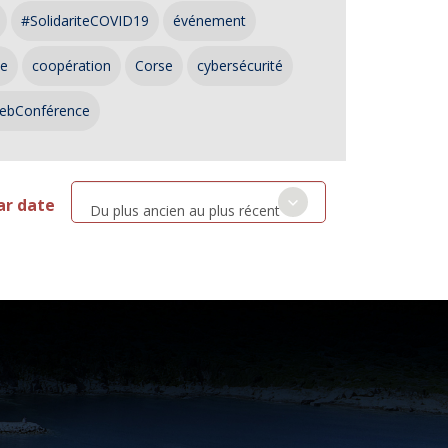
#SolidariteCOVID19
événement
ce
coopération
Corse
cybersécurité
ebConférence
ar date
Du plus ancien au plus récent