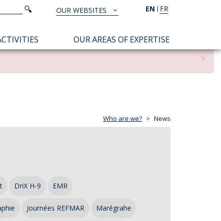
Search
EN
FR
Search
OUR WEBSITES
TOUS
NOS
CTIVITIES
OUR AREAS OF EXPERTISE
SITES
×
Who are we?
News
t
DriX H-9
EMR
aphie
Journées REFMAR
Marégrahe