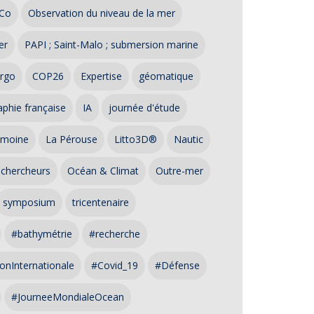
Co
Observation du niveau de la mer
er
PAPI ; Saint-Malo ; submersion marine
rgo
COP26
Expertise
géomatique
phie française
IA
journée d'étude
imoine
La Pérouse
Litto3D®
Nautic
 chercheurs
Océan & Climat
Outre-mer
symposium
tricentenaire
#bathymétrie
#recherche
onInternationale
#Covid_19
#Défense
#JourneeMondialeOcean