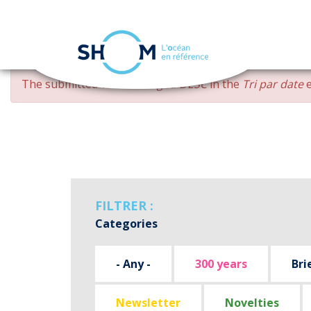
Cookies management panel
Skip
ERROR
The submitted value
changed DESC
in the
Tri par date
e
to
MESSAGE
main
content
FILTRER :
Categories
- Any -
300 years
Bri
Newsletter
Novelties